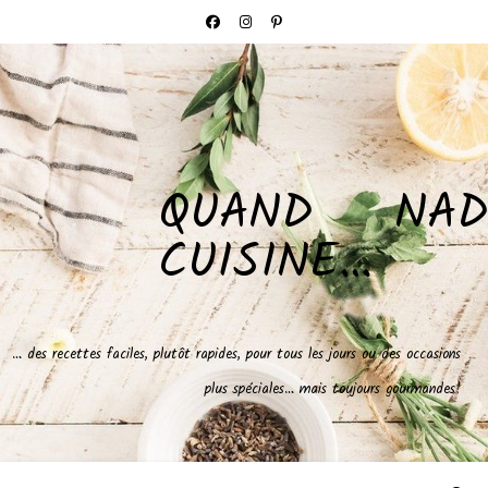
QUAND NAD
CUISINE…
… des recettes faciles, plutôt rapides, pour tous les jours ou des occasions
plus spéciales… mais toujours gourmandes!