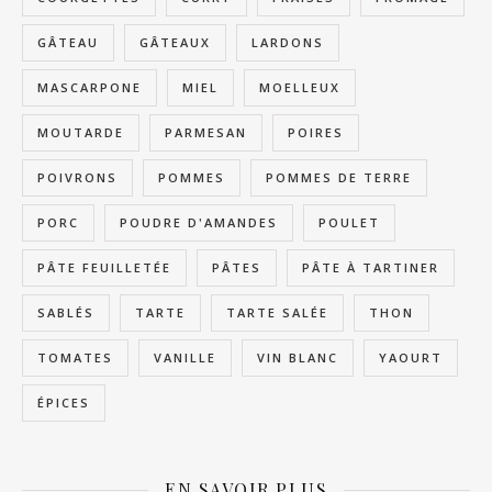
GÂTEAU
GÂTEAUX
LARDONS
MASCARPONE
MIEL
MOELLEUX
MOUTARDE
PARMESAN
POIRES
POIVRONS
POMMES
POMMES DE TERRE
PORC
POUDRE D'AMANDES
POULET
PÂTE FEUILLETÉE
PÂTES
PÂTE À TARTINER
SABLÉS
TARTE
TARTE SALÉE
THON
TOMATES
VANILLE
VIN BLANC
YAOURT
ÉPICES
EN SAVOIR PLUS