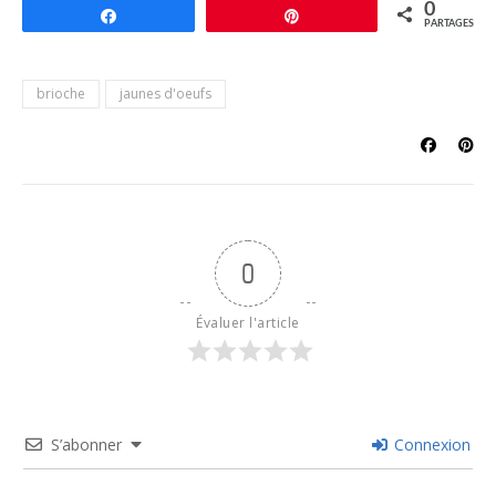
0
Partagez
Épingle
PARTAGES
brioche
jaunes d'oeufs
0
Évaluer l'article
S’abonner
Connexion