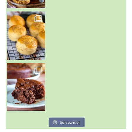
~ BUNS MAISON ~
Un peu de boulange par ici au
~ GÂTEAU FONDANT CHOCO NOISETTE ~
C'est lundi
Suivez-moi!