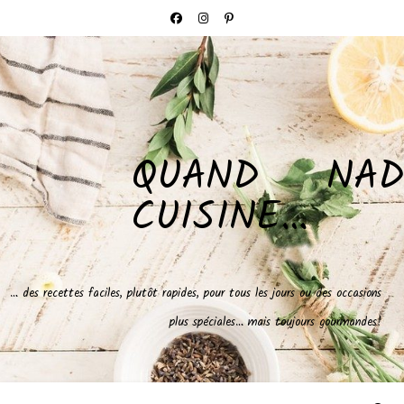
QUAND NAD
CUISINE…
… des recettes faciles, plutôt rapides, pour tous les jours ou des occasions
plus spéciales… mais toujours gourmandes!