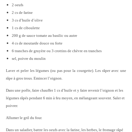
2 oeufs
2 cs de farine
3 cs d’huile d’olive
1 cs de ciboulette
200 g de sauce tomate au basilic ou autre
4 cs de moutarde douce ou forte
6 tranches de gruyère ou 3 crottins de chèvre en tranches
sel, poivre du moulin
Laver et peler les légumes (ou pas pour la courgette). Les râper avec une
râpe à gros trous. Emincer l’oignon.
Dans une poêle, faire chauffer 1 cs d’huile et y faire revenir l’oignon et les
légumes râpés pendant 6 min à feu moyen, en mélangeant souvent. Saler et
poivrer.
Allumer le gril du four.
Dans un saladier, battre les oeufs avec la farine, les herbes, le fromage râpé