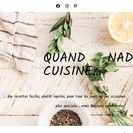
QUAND NAD
CUISINE…
… des recettes faciles, plutôt rapides, pour tous les jours ou des occasions
plus spéciales… mais toujours gourmandes!