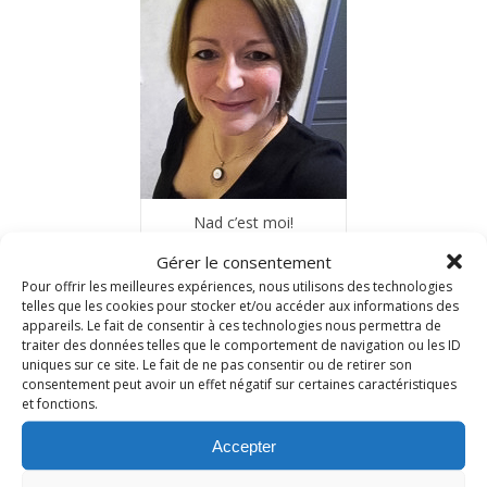
Nad c’est moi!
Gérer le consentement
Depuis 2006, je vous reçois dans ma cuisine et partage
Pour offrir les meilleures expériences, nous utilisons des technologies
avec vous mes recettes gourmandes du quotidien.
telles que les cookies pour stocker et/ou accéder aux informations des
N’hésitez pas à me laisser un petit commentaire
appareils. Le fait de consentir à ces technologies nous permettra de
traiter des données telles que le comportement de navigation ou les ID
si vous les testez à votre tour…
uniques sur ce site. Le fait de ne pas consentir ou de retirer son
consentement peut avoir un effet négatif sur certaines caractéristiques
et fonctions.
INSTAGRAM
Accepter