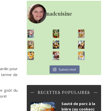
nadcuisine
~ NICE CREAM À LA FRAISE ~
~ SALADE DE PÂTES AUX DEUX TOMATES THON ET BURRA
Presque un mois que
~ FINANCIERS MYRTILLES ET CITRON ~
Aujourd'hu
~ BUNS MAISON ~
~ GÂTEAU FONDANT CHOCO NOISETTE ~
Un peu de boulange par ici au
C'est lundi
jardin pour
Suivez-moi!
 terme de
 le goût du
RECETTES POPULAIRES
oré!
Sauté de porc à la
bière (au cookeo)