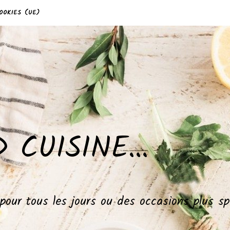
OOKIES (UE)
 CUISINE…
, pour tous les jours ou des occasions plus 