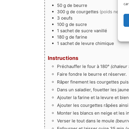
car
50
g
de beurre
300
g
de courgettes
(poids net, pe
3
oeufs
100
g
de sucre
1
sachet
de sucre vanillé
180
g
de farine
1
sachet
de levure chimique
Instructions
Préchauffer le four à 180°
(chaleur 
Faire fondre le beurre et réserver.
Râper finement les courgettes puis 
Dans un saladier, fouetter les jaun
Ajouter la farine et la levure et bie
Ajouter les courgettes râpées ainsi
Monter les blancs en neige et les i
Verser le tout dans le moule
(beurré
Enfourner et laisser cuire 35 min
(