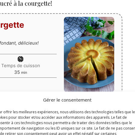
ucré à la courgette!
rgette
ondant, délicieux!
Temps de cuisson
minutes
35
min
Gérer le consentement
Print
r offrir les meilleures expériences, nous utilisons des technologies telles que l
Épingler la recette
marguerite)
kies pour stocker et/ou accéder aux informations des appareils. Le fait de
sentir à ces technologies nous permettra de traiter des données telles que le
portement de navigation ou les ID uniques sur ce site. Le fait de ne pas consen
4.95
de
17
votes
de retirer son consentement peut avoir un effet négatif sur certaines