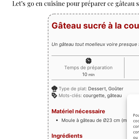
Let’s go en cuisine pour préparer ce gâteau s
Gâteau sucré à la cou
Un gâteau tout moelleux voire presque f
Temps de préparation
minutes
10
min
Type de plat:
Dessert, Goûter
Mots-clés:
courgette, gâteau
Matériel nécessaire
Pou
Moule à gâteau de Ø23 cm (moule 
coo
con
com
Ingrédients
ou 