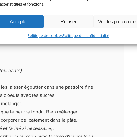
actéristiques et fonctions.
lées)
Accepter
Refuser
Voir les préférence
Politique de cookies
Politique de confidentialité
tournante).
les laisser égoutter dans une passoire fine.
es d'oeufs avec les sucres.
n mélanger.
 que le beurre fondu. Bien mélanger.
ncorporer délicatement dans la pâte.
 et fariné si nécessaire).
vérifier la cuisson avec la lame d'un couteau).