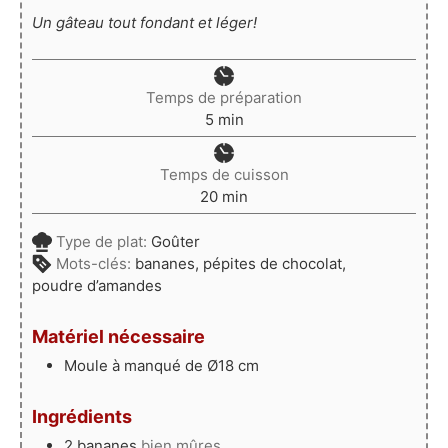
Un gâteau tout fondant et léger!
Temps de préparation
minutes
5
min
Temps de cuisson
minutes
20
min
Type de plat:
Goûter
Mots-clés:
bananes, pépites de chocolat,
poudre d’amandes
Matériel nécessaire
Moule à manqué de Ø18 cm
Ingrédients
2
bananes
bien mûres