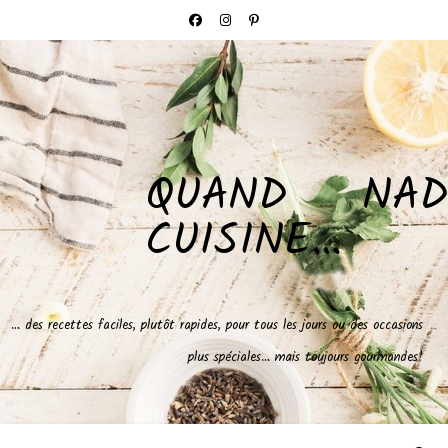
QUAND NAD
CUISINE…
… des recettes faciles, plutôt rapides, pour tous les jours ou des occasions
plus spéciales… mais toujours gourmandes!