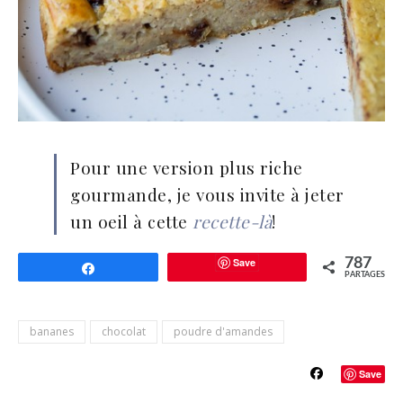
Pour une version plus riche
gourmande, je vous invite à jeter
un oeil à cette
recette-là
!
Save
787
Partagez
PARTAGES
bananes
chocolat
poudre d'amandes
Save