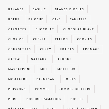
BANANES
BASILIC
BLANCS D'OEUFS
BOEUF
BRIOCHE
CAKE
CANNELLE
CAROTTES
CHOCOLAT
CHOCOLAT BLANC
CHORIZO
CHÈVRE
CITRON
COOKIES
COURGETTES
CURRY
FRAISES
FROMAGE
GÂTEAU
GÂTEAUX
LARDONS
MASCARPONE
MIEL
MOELLEUX
MOUTARDE
PARMESAN
POIRES
POIVRONS
POMMES
POMMES DE TERRE
PORC
POUDRE D'AMANDES
POULET
PÂTE FEUILLETÉE
PÂTES
PÂTE À TARTINER