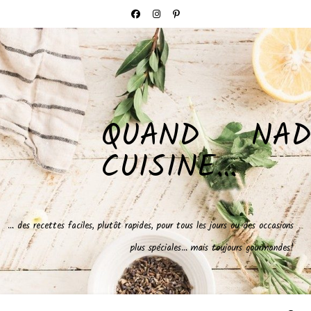
QUAND NAD
CUISINE…
… des recettes faciles, plutôt rapides, pour tous les jours ou des occasions
plus spéciales… mais toujours gourmandes!