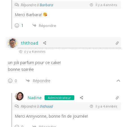
Répondre à
Barbara
il y a 4 années
Merci Barbara!
1
Répondre
thithoad
il y a 4 années
un joli parfum pour ce cake!
bonne soirée
0
Répondre
Nadine
Administrateur
Répondre à
thithoad
il y a 4 années
Merci Annyvonne, bonne fin de journée!
0
Répondre