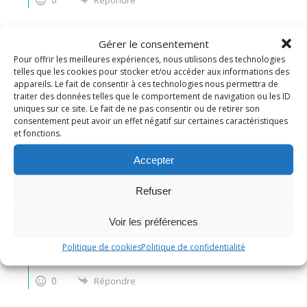
Yolande
Gérer le consentement
Pour offrir les meilleures expériences, nous utilisons des technologies
il y a 4 années
telles que les cookies pour stocker et/ou accéder aux informations des
appareils. Le fait de consentir à ces technologies nous permettra de
traiter des données telles que le comportement de navigation ou les ID
ici aussi on adooore les cakes au citron.. je prendrais bien
uniques sur ce site. Le fait de ne pas consentir ou de retirer son
consentement peut avoir un effet négatif sur certaines caractéristiques
une tranche de ce joli cake..
et fonctions.
gros bisous ma Nadine
Accepter
0
Répondre
Refuser
Nadine
Administrateur
Voir les préférences
Répondre à
Yolande
il y a 4 années
Politique de cookies
Politique de confidentialité
Avec plaisir ma Yolande, bisous
0
Répondre