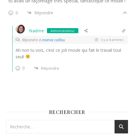
tu avais un façonnage très spécial, fantastique ce moule !
0
Répondre
Nadine
Administrateur
Répondre à
mamie caillou
il y a 4 années
Ah non tu vois, c’est ce joli moule qui fait le travail tout
seul!
0
Répondre
RECHERCHER