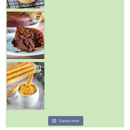
~ GÂTEAU FONDANT CHOCO NOISETTE ~
C'est lundi
Suivez-moi!