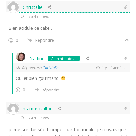
Christalie
il y a 4 années
Bien acidulé ce cake .
0
Répondre
Nadine
Administrateur
Répondre à
Christalie
il y a 4 années
Oui et bien gourmand!
0
Répondre
mamie caillou
il y a 4 années
je me suis laissée tromper par ton moule, je croyais que