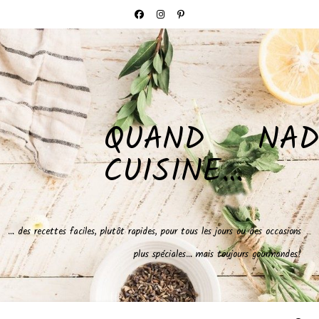
QUAND NAD
CUISINE…
… des recettes faciles, plutôt rapides, pour tous les jours ou des occasions
plus spéciales… mais toujours gourmandes!