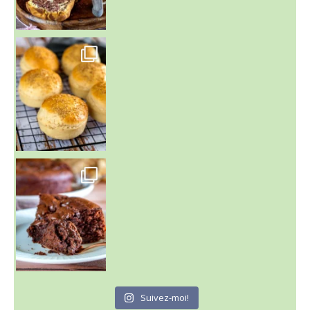
~ BUNS MAISON ~
Un peu de boulange par ici au
~ GÂTEAU FONDANT CHOCO NOISETTE ~
C'est lundi
Suivez-moi!