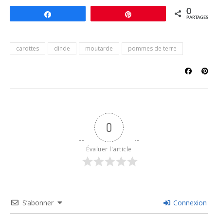
0
Partagez
Épingle
PARTAGES
carottes
dinde
moutarde
pommes de terre
0
Évaluer l'article
S’abonner
Connexion