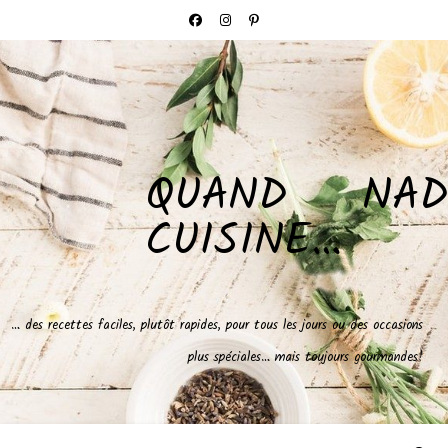
QUAND NAD
CUISINE…
… des recettes faciles, plutôt rapides, pour tous les jours ou des occasions
plus spéciales… mais toujours gourmandes!