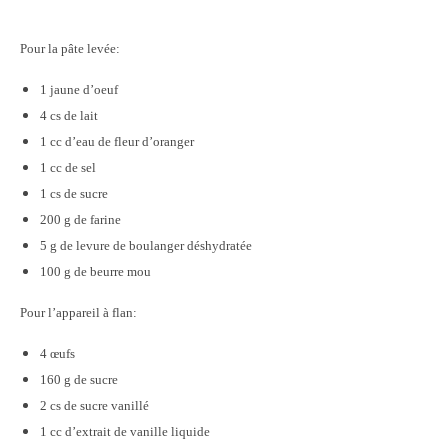
Pour la pâte levée:
1 jaune d’oeuf
4 cs de lait
1 cc d’eau de fleur d’oranger
1 cc de sel
1 cs de sucre
200 g de farine
5 g de levure de boulanger déshydratée
100 g de beurre mou
Pour l’appareil à flan:
4 œufs
160 g de sucre
2 cs de sucre vanillé
1 cc d’extrait de vanille liquide