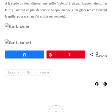
A la sortie du four, déposer une grille (volette) à gâteau. Laisser refroidir et
faire glisser sur un plat de service. Saupoudrer de sucre glace (en conservant
la grille, pour ma part j’ai utilisé un pochoir).
1
Partagez
Épingle
1
PARTAGES
brioche
flan
vanille