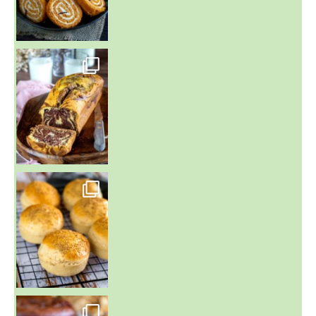
~ BUNS MAISON ~
Un peu de boulange par ici au
~ GÂTEAU FONDANT CHOCO NOISETTE ~