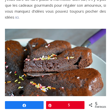
que les cadeaux gourmands pour régaler son amoureux, si
vous manquez d’idées vous pouvez toujours piocher des
idées
ici
.
5
Partagez
Épingle
5
PARTAGES