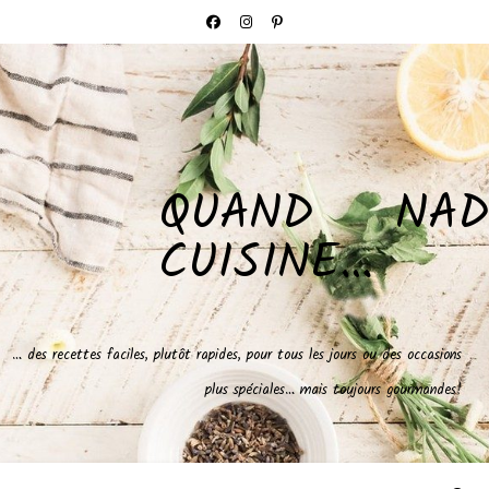
QUAND NAD
CUISINE…
… des recettes faciles, plutôt rapides, pour tous les jours ou des occasions
plus spéciales… mais toujours gourmandes!