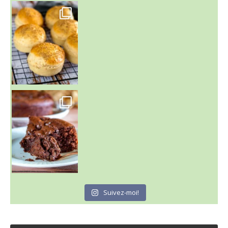
~ BUNS MAISON ~
Un peu de boulange par ici au
~ GÂTEAU FONDANT CHOCO NOISETTE ~
C'est lundi
Suivez-moi!