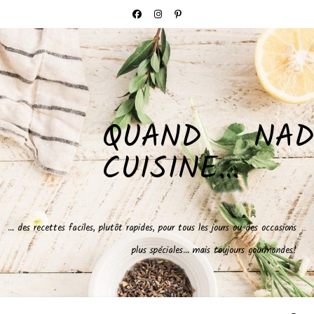
QUAND NAD
CUISINE…
… des recettes faciles, plutôt rapides, pour tous les jours ou des occasions
plus spéciales… mais toujours gourmandes!