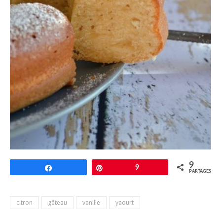
9
Partagez
Épingle
9
PARTAGES
citron
gâteau
vanille
yaourt