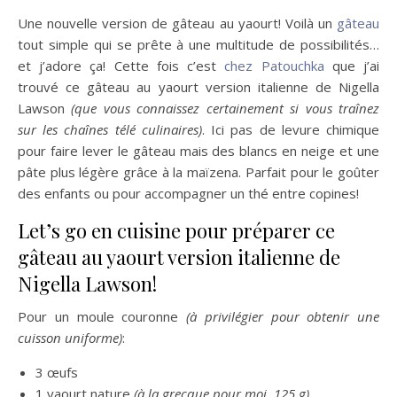
Une nouvelle version de gâteau au yaourt! Voilà un
gâteau
tout simple qui se prête à une multitude de possibilités…
et j’adore ça! Cette fois c’est
chez Patouchka
que j’ai
trouvé ce gâteau au yaourt version italienne de Nigella
Lawson
(que vous connaissez certainement si vous traînez
sur les chaînes télé culinaires)
. Ici pas de levure chimique
pour faire lever le gâteau mais des blancs en neige et une
pâte plus légère grâce à la maïzena. Parfait pour le goûter
des enfants ou pour accompagner un thé entre copines!
Let’s go en cuisine pour préparer ce
gâteau au yaourt version italienne de
Nigella Lawson!
Pour un moule couronne
(à privilégier pour obtenir une
cuisson uniforme)
:
3 œufs
1 yaourt nature
(à la grecque pour moi, 125 g)