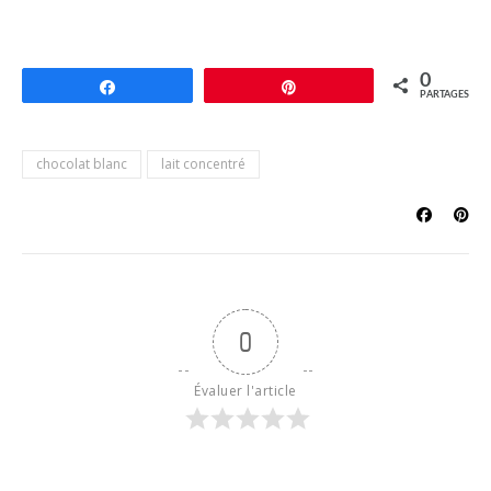
0
Partagez
Épingle
PARTAGES
chocolat blanc
lait concentré
0
Évaluer l'article