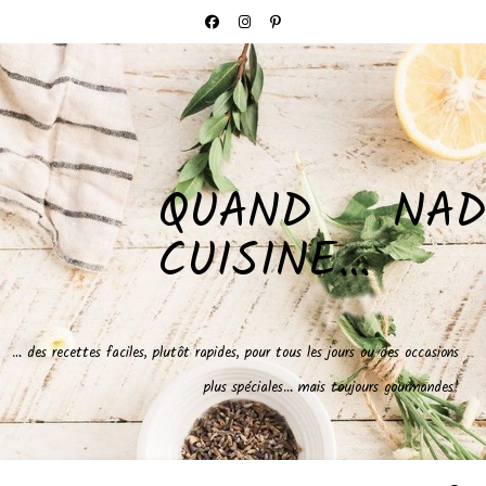
QUAND NAD
CUISINE…
… des recettes faciles, plutôt rapides, pour tous les jours ou des occasions
plus spéciales… mais toujours gourmandes!