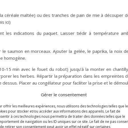
à la céréale maltée) ou des tranches de pain de mie à découper 
s ici)
t les indications du paquet. Laisser tiédir à température am
r le saumon en morceaux. Ajouter la gelée, le paprika, la noix 
rée homogène.
-15 min avec le fouet du robot) jusqu’à la monter en chantilly.
rporer les herbes. Répartir la préparation dans les empreintes 
le dessus. Placer au congélateur pour faciliter la prise et le démou
 matin pour le midi (ou l’après-midi pour le soir) et les démou
Gérer le consentement
r offrir les meilleures expériences, nous utilisons des technologies telles que l
kies pour stocker et/ou accéder aux informations des appareils. Le fait de
sentir à ces technologies nous permettra de traiter des données telles que le
portement de navigation ou les ID uniques sur ce site. Le fait de ne pas consen
de retirer son consentement peut avoir un effet négatif sur certaines