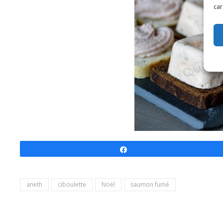
car
Partagez
aneth
ciboulette
Noël
saumon fumé