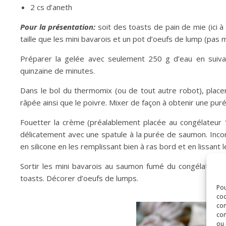
2 cs d’aneth
Pour la présentation:
soit des toasts de pain de mie (ici 
taille que les mini bavarois et un pot d’oeufs de lump (pas mi
Préparer la gelée avec seulement 250 g d’eau en suivan
quinzaine de minutes.
Dans le bol du thermomix (ou de tout autre robot), place
râpée ainsi que le poivre. Mixer de façon à obtenir une pu
Fouetter la crème (préalablement placée au congélateur 10
délicatement avec une spatule à la purée de saumon. Inco
en silicone en les remplissant bien à ras bord et en lissant 
Sortir les mini bavarois au saumon fumé du congélateur le
toasts. Décorer d’oeufs de lumps.
Pou
coo
con
com
ou 