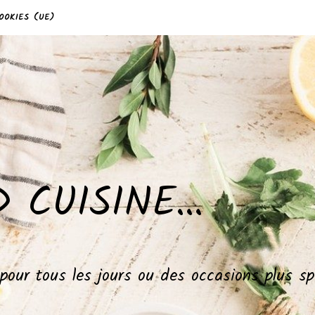
OOKIES (UE)
 CUISINE…
, pour tous les jours ou des occasions plus 