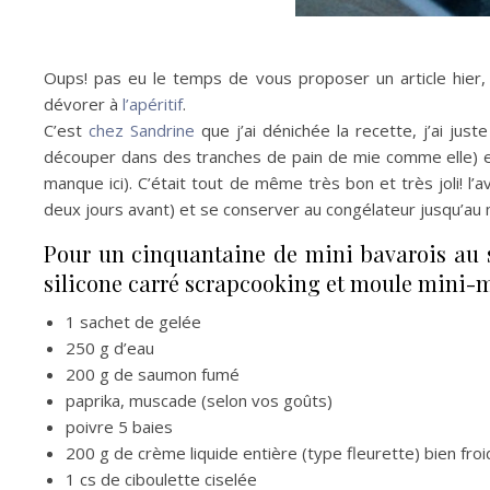
Oups! pas eu le temps de vous proposer un article hier,
dévorer à
l’apéritif
.
C’est
chez Sandrine
que j’ai dénichée la recette, j’ai just
découper dans des tranches de pain de mie comme elle) e
manque ici). C’était tout de même très bon et très joli! l
deux jours avant) et se conserver au congélateur jusqu’au m
Pour un cinquantaine de mini bavarois au s
silicone carré scrapcooking et moule mini-m
1 sachet de gelée
250 g d’eau
200 g de saumon fumé
paprika, muscade (selon vos goûts)
poivre 5 baies
200 g de crème liquide entière (type fleurette) bien fro
1 cs de ciboulette ciselée