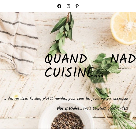
QUAND NAD
CUISINE…
… des recettes faciles, plutôt rapides, pour tous les jours ou des occasions
plus spéciales… mais toujours gourmandes!