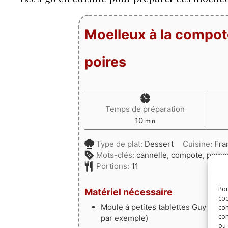
Moelleux à la comp
poires
Temps de préparation
minutes
10
min
Type de plat:
Dessert
Cuisine:
Fra
Mots-clés:
cannelle, compote, pom
Portions:
11
Pou
Matériel nécessaire
coo
Moule à petites tablettes Guy Demar
con
com
par exemple)
ou 