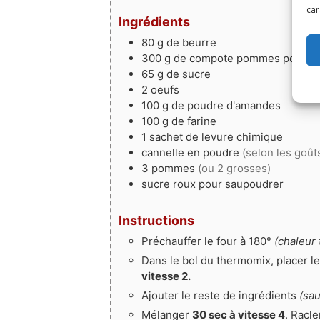
car
Ingrédients
80
g
de beurre
300
g
de compote pommes poires
65
g
de sucre
2
oeufs
100
g
de poudre d'amandes
100
g
de farine
1
sachet
de levure chimique
cannelle en poudre
(selon les goût
3
pommes
(ou 2 grosses)
sucre roux pour saupoudrer
Instructions
Préchauffer le four à 180°
(chaleur 
Dans le bol du thermomix, placer l
vitesse 2.
Ajouter le reste de ingrédients
(sau
Mélanger
30 sec à vitesse 4
. Racl