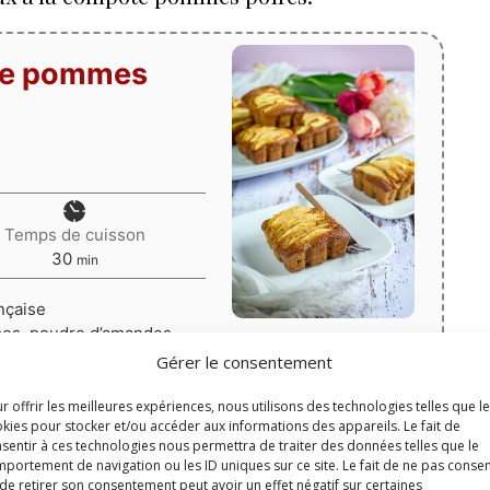
ote pommes
Temps de cuisson
minutes
30
min
nçaise
mes, poudre d’amandes
Gérer le consentement
Print
Épingler la recette
r offrir les meilleures expériences, nous utilisons des technologies telles que l
kies pour stocker et/ou accéder aux informations des appareils. Le fait de
le (ou moule à tartelettes
sentir à ces technologies nous permettra de traiter des données telles que le
portement de navigation ou les ID uniques sur ce site. Le fait de ne pas consen
5
de 1 vote
de retirer son consentement peut avoir un effet négatif sur certaines