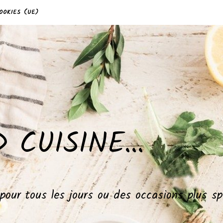
OOKIES (UE)
 CUISINE…
, pour tous les jours ou des occasions plus 