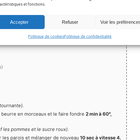
actéristiques et fonctions.
Accepter
Refuser
Voir les préférence
(sans sucres ajoutés)
Politique de cookies
Politique de confidentialité
s)
tournante).
e beurre en morceaux et le faire fondre
2 min à 60°,
f les pommes et le sucre roux).
er les parois et mélanger de nouveau
10 sec à vitesse 4.