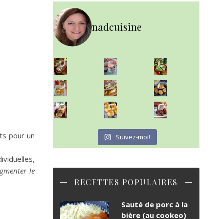
nadcuisine
~ NICE CREAM À LA FRAISE ~
Presque un mois que
~ SALADE DE PÂTES AUX DEUX TOMATES THON ET BURRA
~ FINANCIERS MYRTILLES ET CITRON ~
Aujourd'hu
~ BUNS MAISON ~
~ GÂTEAU FONDANT CHOCO NOISETTE ~
Un peu de boulange par ici au
C'est lundi
ts pour un
Suivez-moi!
ividuelles,
ugmenter le
RECETTES POPULAIRES
Sauté de porc à la
bière (au cookeo)