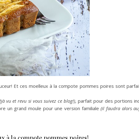
ouceur! Et ces moelleux à la compote pommes poires sont parfai
jà vu et revu si vous suivez ce blog!)
, parfait pour des portions ind
core un grand moule pour une version familiale
(il faudra alors a
eux à la compote pommes poires!