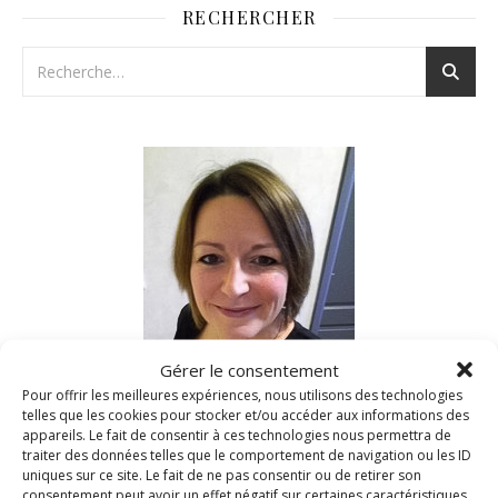
RECHERCHER
Gérer le consentement
Pour offrir les meilleures expériences, nous utilisons des technologies
telles que les cookies pour stocker et/ou accéder aux informations des
Nad c’est moi!
appareils. Le fait de consentir à ces technologies nous permettra de
traiter des données telles que le comportement de navigation ou les ID
uniques sur ce site. Le fait de ne pas consentir ou de retirer son
Depuis 2006, je vous reçois dans ma cuisine et partage
consentement peut avoir un effet négatif sur certaines caractéristiques