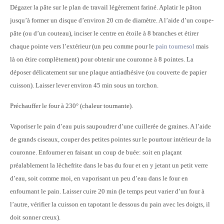
Dégazer la pâte sur le plan de travail légèrement fariné. Aplatir le pâton
jusqu’à former un disque d’environ 20 cm de diamètre. A l’aide d’un coupe-
pâte (ou d’un couteau), inciser le centre en étoile à 8 branches et étirer
chaque pointe vers l’extérieur (un peu comme pour le
pain tournesol
mais
là on étire complètement) pour obtenir une couronne à 8 pointes. La
déposer délicatement sur une plaque antiadhésive (ou couverte de papier
cuisson). Laisser lever environ 45 min sous un torchon.
Préchauffer le four à 230° (chaleur tournante).
Vaporiser le pain d’eau puis saupoudrer d’une cuillerée de graines. A l’aide
de grands ciseaux, couper des petites pointes sur le pourtour intérieur de la
couronne. Enfourner en faisant un coup de buée: soit en plaçant
préalablement la lèchefrite dans le bas du four et en y jetant un petit verre
d’eau, soit comme moi, en vaporisant un peu d’eau dans le four en
enfournant le pain. Laisser cuire 20 min (le temps peut varier d’un four à
l’autre, vérifier la cuisson en tapotant le dessous du pain avec les doigts, il
doit sonner creux).