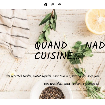
QUAND NAD
CUISINE…
… des recettes faciles, plutôt rapides, pour tous les jours ou des occasions
plus spéciales… mais toujours gourmandes!