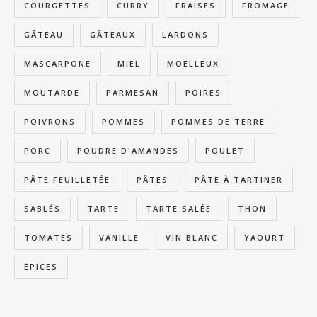
COURGETTES
CURRY
FRAISES
FROMAGE
GÂTEAU
GÂTEAUX
LARDONS
MASCARPONE
MIEL
MOELLEUX
MOUTARDE
PARMESAN
POIRES
POIVRONS
POMMES
POMMES DE TERRE
PORC
POUDRE D'AMANDES
POULET
PÂTE FEUILLETÉE
PÂTES
PÂTE À TARTINER
SABLÉS
TARTE
TARTE SALÉE
THON
TOMATES
VANILLE
VIN BLANC
YAOURT
ÉPICES