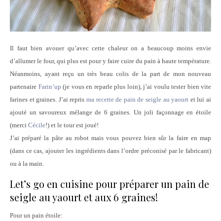
Il faut bien avouer qu’avec cette chaleur on a beaucoup moins envie
d’allumer le four, qui plus est pour y faire cuire du pain à haute température.
Néanmoins, ayant reçu un très beau colis de la part de mon nouveau
partenaire
Farin’up
(je vous en reparle plus loin), j’ai voulu tester bien vite
farines et graines. J’ai repris
ma recette de pain de seigle au yaourt
et lui ai
ajouté un savoureux mélange de 6 graines. Un joli façonnage en étoile
(merci
Cécile
!) et le tour est joué!
J’ai préparé la pâte au robot mais vous pouvez bien sûr la faire en map
(dans ce cas, ajouter les ingrédients dans l’ordre préconisé par le fabricant)
ou à la main.
Let’s go en cuisine pour préparer un pain de
seigle au yaourt et aux 6 graines!
Pour un pain étoile: