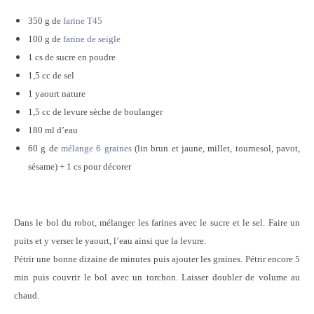
350 g de
farine T45
100 g de
farine de seigle
1 cs de sucre en poudre
1,5 cc de sel
1 yaourt nature
1,5 cc de levure sèche de boulanger
180 ml d’eau
60 g de
mélange 6 graines
(lin brun et jaune, millet, tournesol, pavot,
sésame) + 1 cs pour décorer
Dans le bol du robot, mélanger les farines avec le sucre et le sel. Faire un
puits et y verser le yaourt, l’eau ainsi que la levure.
Pétrir une bonne dizaine de minutes puis ajouter les graines. Pétrir encore 5
min puis couvrir le bol avec un torchon. Laisser doubler de volume au
chaud.