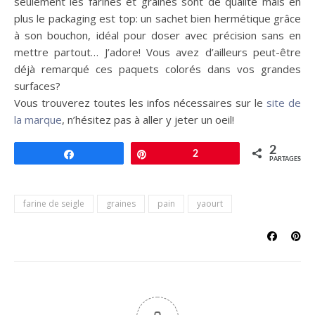
seulement les farines et graines sont de qualité mais en
plus le packaging est top: un sachet bien hermétique grâce
à son bouchon, idéal pour doser avec précision sans en
mettre partout… J’adore! Vous avez d’ailleurs peut-être
déjà remarqué ces paquets colorés dans vos grandes
surfaces?
Vous trouverez toutes les infos nécessaires sur le
site de
la marque
, n’hésitez pas à aller y jeter un oeil!
2
Partagez
Épingle
2
PARTAGES
farine de seigle
graines
pain
yaourt