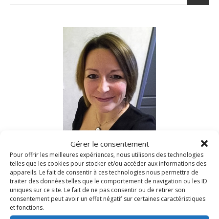
Gérer le consentement
Nad c’est moi!
Pour offrir les meilleures expériences, nous utilisons des technologies
telles que les cookies pour stocker et/ou accéder aux informations des
appareils. Le fait de consentir à ces technologies nous permettra de
Depuis 2006, je vous reçois dans ma cuisine et partage
traiter des données telles que le comportement de navigation ou les ID
avec vous mes recettes gourmandes du quotidien.
uniques sur ce site. Le fait de ne pas consentir ou de retirer son
N’hésitez pas à me laisser un petit commentaire
consentement peut avoir un effet négatif sur certaines caractéristiques
et fonctions.
si vous les testez à votre tour…