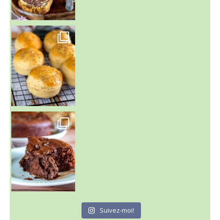
~ BUNS MAISON ~
Un peu de boulange par ici au
~ GÂTEAU FONDANT CHOCO NOISETTE ~
C'est lundi
Suivez-moi!