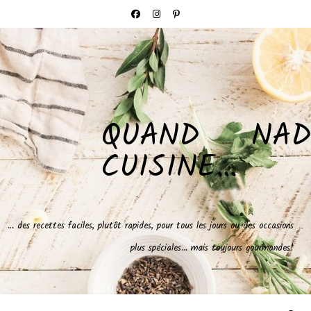
QUAND NAD
CUISINE…
… des recettes faciles, plutôt rapides, pour tous les jours ou des occasions
plus spéciales… mais toujours gourmandes!