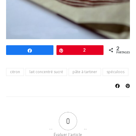
2
Partagez
Épingle
2
PARTAGES
citron
lait concentré sucré
pâte à tartiner
spéculoos
0
Évaluer l'article