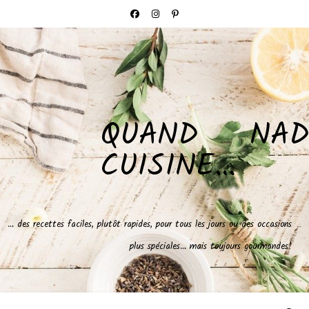
QUAND NAD
CUISINE…
… des recettes faciles, plutôt rapides, pour tous les jours ou des occasions
plus spéciales… mais toujours gourmandes!