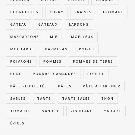
COURGETTES
CURRY
FRAISES
FROMAGE
GÂTEAU
GÂTEAUX
LARDONS
MASCARPONE
MIEL
MOELLEUX
MOUTARDE
PARMESAN
POIRES
POIVRONS
POMMES
POMMES DE TERRE
PORC
POUDRE D'AMANDES
POULET
PÂTE FEUILLETÉE
PÂTES
PÂTE À TARTINER
SABLÉS
TARTE
TARTE SALÉE
THON
TOMATES
VANILLE
VIN BLANC
YAOURT
ÉPICES