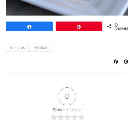
0
Partagez
Épingle
PARTAGES
foie gras
vin blanc
0
Évaluer l'article