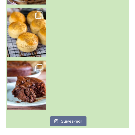
~ BUNS MAISON ~
Un peu de boulange par ici au
~ GÂTEAU FONDANT CHOCO NOISETTE ~
C'est lundi
Suivez-moi!