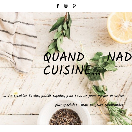
QUAND NAD
CUISINE…
… des recettes faciles, plutôt rapides, pour tous les jours ou des occasions
plus spéciales… mais toujours gourmandes!