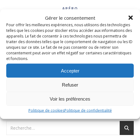
APÉRO
Gougères au fromage de
Gérer le consentement
Pour offrir les meilleures expériences, nous utilisons des technologies
brebis fourrées au foie gras
telles que les cookies pour stocker et/ou accéder aux informations des
appareils. Le fait de consentir à ces technologies nous permettra de
traiter des données telles que le comportement de navigation ou les ID
22 juin 2009
/
Aucun commentaire
uniques sur ce site. Le fait de ne pas consentir ou de retirer son
consentement peut avoir un effet négatif sur certaines caractéristiques
et fonctions.
LIRE LA SUITE
Accepter
Refuser
Voir les préférences
Politique de cookies
Politique de confidentialité
RECHERCHER