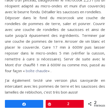
l’aide d’un pinceau, badigeonner le microcook 2,25 l (ou un
récipient adapté au micro-ondes et muni d’un couvercle)
avec le beurre fondu. Détailler les saucisses en rondelles.
Déposer dans le fond du micorcook une couche de
rondelles de pommes de terre, saler et poivrer. Couvrir
avec une couche de rondelles de saucisses et ainsi de
suite jusqu’à épuisement des ingrédients. Terminer par
une couche de pommes de terre. Arroser de vin blanc et
placer le couvercle. Cuire 17 min à 600W puis laisser
reposer dans le micro-ondes 5 min (vérifier la cuisson,
remettre à cuire si nécessaire). Servir de suite avec le
Mont d’or chauffé 1 min à 600W ou comme moi, passé au
four façon «
boîte chaude
« .
J’ai également testé une version plus savoyarde en
intercalant avec les pommes de terre et les saucisses des
lamelles de reblochon, c’est très bon aussi!
2
Partagez
Épingle
2
PARTAGES