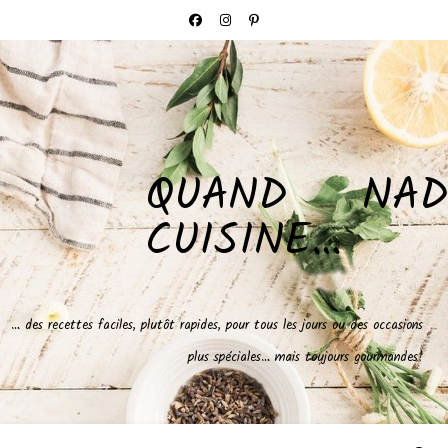
QUAND NAD
CUISINE…
… des recettes faciles, plutôt rapides, pour tous les jours ou des occasions
plus spéciales… mais toujours gourmandes!