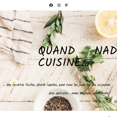
QUAND NAD
CUISINE…
… des recettes faciles, plutôt rapides, pour tous les jours ou des occasions
plus spéciales… mais toujours gourmandes!