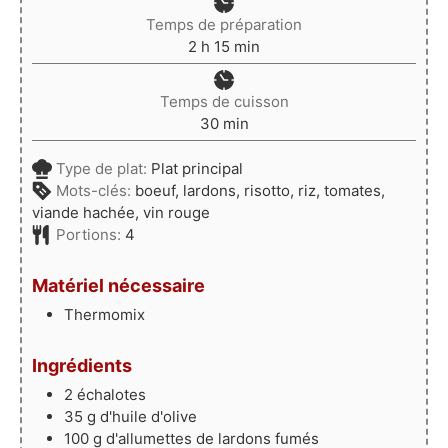
Temps de préparation
heures
minutes
2
h
15
min
Temps de cuisson
minutes
30
min
Type de plat:
Plat principal
Mots-clés:
boeuf, lardons, risotto, riz, tomates,
viande hachée, vin rouge
Portions:
4
Matériel nécessaire
Thermomix
Ingrédients
2
échalotes
35
g
d'huile d'olive
100
g
d'allumettes de lardons fumés