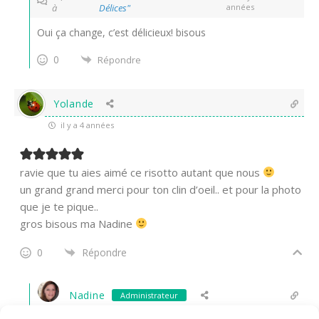
à
Délices"
années
Oui ça change, c’est délicieux! bisous
0
Répondre
Yolande
il y a 4 années
ravie que tu aies aimé ce risotto autant que nous
un grand grand merci pour ton clin d’oeil.. et pour la photo
que je te pique..
gros bisous ma Nadine
0
Répondre
Nadine
Administrateur
Répondre à
Yolande
il y a 4 années