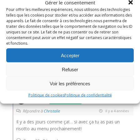
Gérer le consentement
Pour offrir les meilleures expériences, nous utilisons des technologies
Avec plaisir ma Yolande!
telles que les cookies pour stocker et/ou accéder aux informations des
appareils. Le fait de consentir à ces technologies nous permettra de
0
Répondre
traiter des données telles que le comportement de navigation ou les ID
uniques sur ce site. Le fait de ne pas consentir ou de retirer son
consentement peut avoir un effet négatif sur certaines caractéristiques
Christalie
et fonctions.
il y a 4 années
Accepter
C’est la troisième recette de risotto que je lis aujourd’hui
Refuser
…. j’ai le choix !! merci bises
0
Répondre
Voir les préférences
Politique de cookies
Politique de confidentialité
Nadine
Administrateur
Répondre à
Christalie
il y a 4 années
Il y a des jours comme ça!… si avec ça tu as pas un
risotto au menu prochainement!