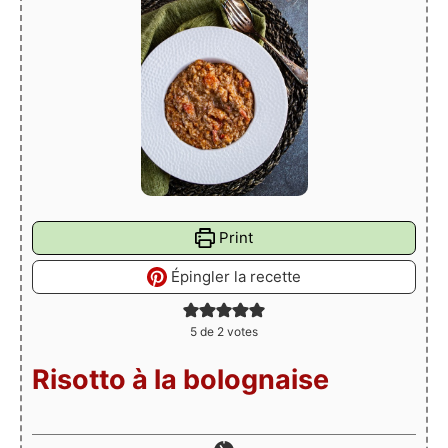
Print
Épingler la recette
5
de
2
votes
Risotto à la bolognaise