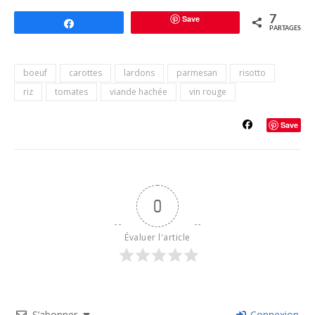
Save
7
Partagez
PARTAGES
boeuf
carottes
lardons
parmesan
risotto
riz
tomates
viande hachée
vin rouge
Save
0
Évaluer l'article
S’abonner
Connexion