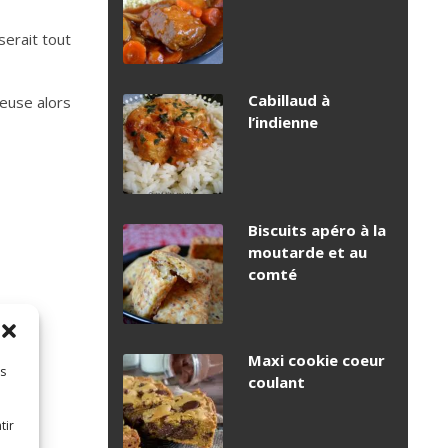
serait tout
Cabillaud à
teuse alors
l’indienne
Biscuits apéro à la
moutarde et au
comté
Maxi cookie coeur
es
coulant
tir