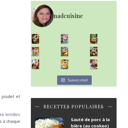
nadcuisine
~ NICE CREAM À LA FRAISE ~
Presque un mois que
~ SALADE DE PÂTES AUX DEUX TOMATES THON ET BURRA
~ FINANCIERS MYRTILLES ET CITRON ~
Aujourd'hu
~ BUNS MAISON ~
~ GÂTEAU FONDANT CHOCO NOISETTE ~
Un peu de boulange par ici au
C'est lundi
Suivez-moi!
e poulet et
RECETTES POPULAIRES
des
lentilles
Sauté de porc à la
s à chaque
bière (au cookeo)