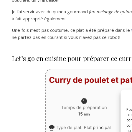
bouchée, un vrai délice!
Je l’ai servir avec du quinoa gourmand
(un mélange de quinoa
à fait approprié également.
Une fois n’est pas coutume, ce plat a été préparé dans le
ne partez pas en courant si vous n’avez pas ce robot!
Let’s go en cuisine pour préparer ce curr
Curry de poulet et p
Temps de préparation
Pou
minutes
15
min
coo
con
com
Type de plat:
Plat principal
ou 