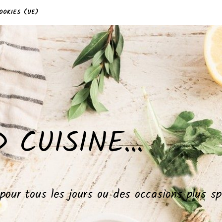
OOKIES (UE)
 CUISINE…
, pour tous les jours ou des occasions plus 