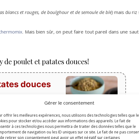
s blancs et rouges, de boulghour et de semoule de blé)
mais du riz 
thermomix
. Mais bien sûr, on peut faire tout pareil dans une sau
y de poulet et patates douces!
atates douces
Gérer le consentement
Temps de cuisson
r offrir les meilleures expériences, nous utilisons des technologies telles que l
minutes
21
min
kies pour stocker et/ou accéder aux informations des appareils. Le fait de
sentir à ces technologies nous permettra de traiter des données telles que le
portement de navigation ou les ID uniques sur ce site. Le fait de ne pas consen
de retirer son consentement peut avoir un effet négatif sur certaines