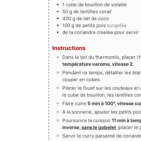
1
cube
de bouillon de volaille
50
g
de lentilles corail
400
g
de lait de coco
100
g
de petits pois
surgelés
de la coriandre ciselée pour servir
Instructions
Dans le bol du thermomix, placer l'h
température varoma, vitesse 2
.
Pendant ce temps, détailler les bla
couper en cubes.
Placer le fouet sur les couteaux et a
le cube de bouillon, les lentilles cor
Faire cuire
5 min à 100°, vitesse cui
A la sonnerie, ajouter les petits pois
Poursuivre la cuisson
11 min à tem
inverse,
sans le gobelet
(placer le 
Servir le curry parsemé de corian