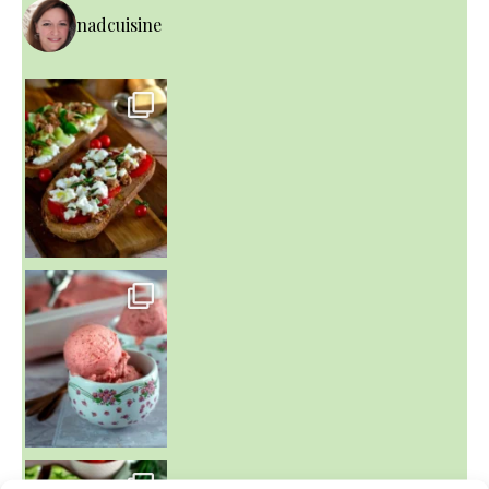
nadcuisine
~ NICE CREAM À LA FRAISE ~
Presque un mois que