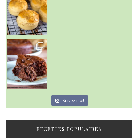
~ GÂTEAU FONDANT CHOCO NOISETTE ~
C'est lundi
Suivez-moi!
RECETTES POPULAIRES