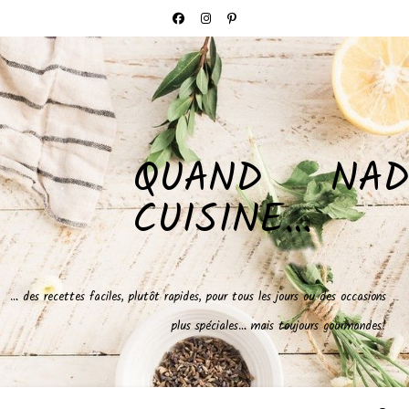
QUAND NAD
CUISINE…
… des recettes faciles, plutôt rapides, pour tous les jours ou des occasions
plus spéciales… mais toujours gourmandes!