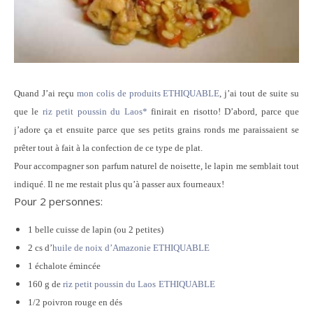
Quand J’ai reçu
mon colis de produits
ETHIQUABLE
, j’ai tout de suite su
que le
riz petit poussin du Laos*
finirait en risotto! D’abord, parce que
j’adore ça et ensuite parce que ses petits grains ronds me paraissaient se
prêter tout à fait à la confection de ce type de plat.
Pour accompagner son parfum naturel de noisette, le lapin me semblait tout
indiqué. Il ne me restait plus qu’à passer aux fourneaux!
Pour 2 personnes:
1 belle cuisse de lapin (ou 2 petites)
2 cs d’
huile de noix d’Amazonie ETHIQUABLE
1 échalote émincée
160 g de
riz petit poussin du Laos
ETHIQUABLE
1/2 poivron rouge en dés