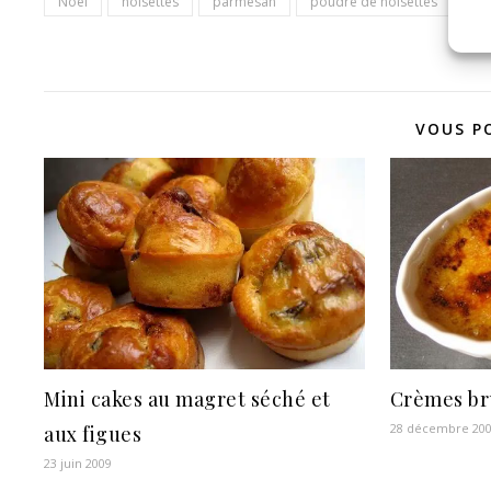
Noël
noisettes
parmesan
poudre de noisettes
VOUS P
Mini cakes au magret séché et
Crèmes brû
28 décembre 20
aux figues
23 juin 2009