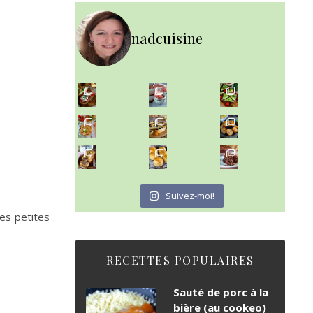
nadcuisine
~ NICE CREAM À LA FRAISE ~
Presque un mois que
~ SALADE DE PÂTES AUX DEUX TOMATES THON ET BURRA
~ FINANCIERS MYRTILLES ET CITRON ~
Aujourd'hu
~ BUNS MAISON ~
~ GÂTEAU FONDANT CHOCO NOISETTE ~
Un peu de boulange par ici au
C'est lundi
Suivez-moi!
ces petites
RECETTES POPULAIRES
Sauté de porc à la
bière (au cookeo)