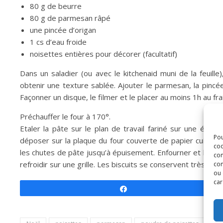
80 g de beurre
80 g de parmesan râpé
une pincée d’origan
1 cs d’eau froide
noisettes entières pour décorer (facultatif)
Dans un saladier (ou avec le kitchenaid muni de la feuill
obtenir une texture sablée. Ajouter le parmesan, la pincé
Façonner un disque, le filmer et le placer au moins 1h au frai
Préchauffer le four à 170°.
Etaler la pâte sur le plan de travail fariné sur une épai
Pou
déposer sur la plaque du four couverte de papier cuisso
coo
les chutes de pâte jusqu’à épuisement. Enfourner et laisser
con
refroidir sur une grille. Les biscuits se conservent très bie
com
ou 
car
Partagez