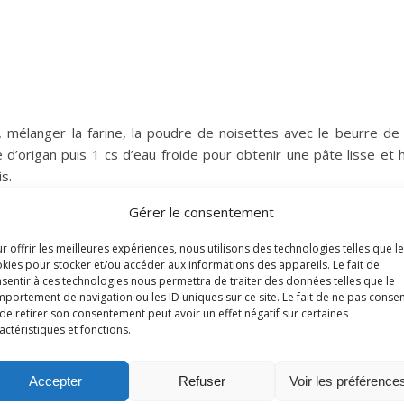
e), mélanger la farine, la poudre de noisettes avec le beurre d
e d’origan puis 1 cs d’eau froide pour obtenir une pâte lisse e
s.
Gérer le consentement
sseur de 3-4 mm. Découper les biscuits à l’aide d’un emporte-pi
r offrir les meilleures expériences, nous utilisons des technologies telles que l
n. Enfoncer une noisettes au centre de chacun (ou pas). Recomm
kies pour stocker et/ou accéder aux informations des appareils. Le fait de
 cuire 12 à 15 min (selon les fours), les sablés doivent juste dor
sentir à ces technologies nous permettra de traiter des données telles que le
n pendant 2 ou 3 jours dans une boîte.
portement de navigation ou les ID uniques sur ce site. Le fait de ne pas consen
de retirer son consentement peut avoir un effet négatif sur certaines
actéristiques et fonctions.
Épingle
3
Accepter
Refuser
Voir les préférence