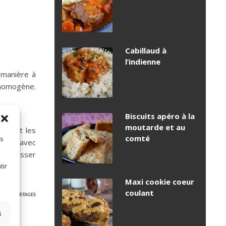
Cabillaud à
l’indienne
e manière à
t homogène.
Biscuits apéro à la
moutarde et au
èce et les
comté
es
encer avec
er. Laisser
tir
Maxi cookie coeur
3
coulant
PARTAGES
s