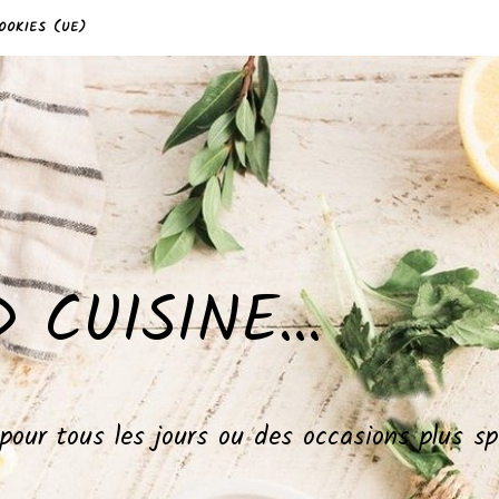
OOKIES (UE)
 CUISINE…
, pour tous les jours ou des occasions plus 