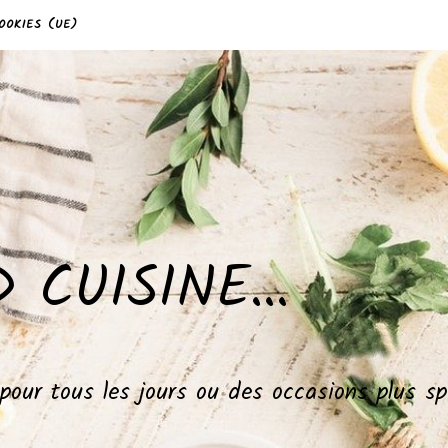
OOKIES (UE)
 CUISINE…
, pour tous les jours ou des occasions plus 