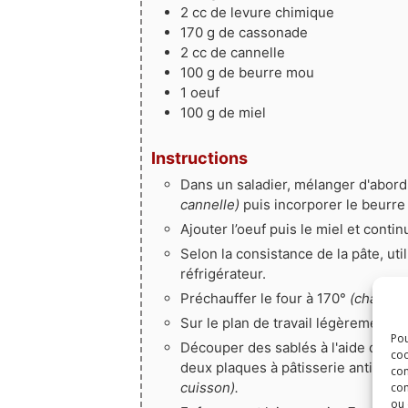
2
cc de levure chimique
170
g
de cassonade
2
cc de cannelle
100
g
de beurre mou
1
oeuf
100
g
de miel
Instructions
Dans un saladier, mélanger d'abord
cannelle)
puis incorporer le beurre 
Ajouter l’oeuf puis le miel et conti
Selon la consistance de la pâte, util
réfrigérateur.
Préchauffer le four à 170°
(chaleur 
Sur le plan de travail légèrement f
Pou
Découper des sablés à l'aide d'un 
coo
deux plaques à pâtisserie antiadhé
con
cuisson).
com
ou 