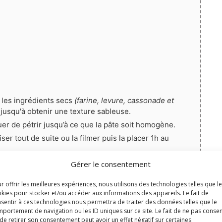
 les ingrédients secs
(farine, levure, cassonade et
jusqu'à obtenir une texture sableuse.
nuer de pétrir jusqu’à ce que la pâte soit homogène.
iser tout de suite ou la filmer puis la placer 1h au
tournante).
Gérer le consentement
ariné, étaler la pâte sur une épaisseur de 3-4 mm.
r offrir les meilleures expériences, nous utilisons des technologies telles que l
emporte-pièce et les déposer au fur et à mesure sur
kies pour stocker et/ou accéder aux informations des appareils. Le fait de
sives
(ou couvertes d'une feuille silicone ou de papier
sentir à ces technologies nous permettra de traiter des données telles que le
portement de navigation ou les ID uniques sur ce site. Le fait de ne pas consen
de retirer son consentement peut avoir un effet négatif sur certaines