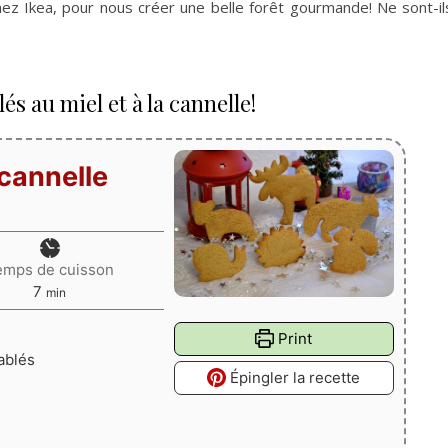
ez Ikea, pour nous créer une belle forêt gourmande! Ne sont-il
s au miel et à la cannelle!
 cannelle
emps de cuisson
minutes
7
min
Print
sablés
Épingler la recette