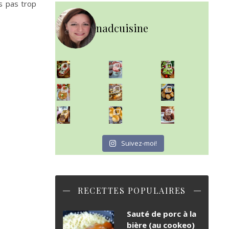
s pas trop
nadcuisine
~ NICE CREAM À LA FRAISE ~
Presque un mois que
~ SALADE DE PÂTES AUX DEUX TOMATES THON ET BURRA
~ FINANCIERS MYRTILLES ET CITRON ~
Aujourd'hu
~ BUNS MAISON ~
~ GÂTEAU FONDANT CHOCO NOISETTE ~
Un peu de boulange par ici au
C'est lundi
Suivez-moi!
RECETTES POPULAIRES
Sauté de porc à la
bière (au cookeo)