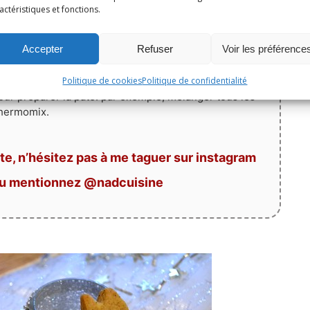
ur des sablés moelleux)
ou un peu plus pour des
actéristiques et fonctions.
r sur une grille avant de conserver dans un boîte
Accepter
Refuser
Voir les préférence
Politique de cookies
Politique de confidentialité
pour préparer la pâte: par exemple, mélanger tous les
hermomix.
te, n’hésitez pas à me taguer sur instagram
ou mentionnez @nadcuisine