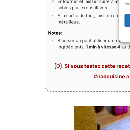
Enfourner et laisser cuire 7 min
(po
car
sablés plus croustillants.
A la sortie du four, laisser refroidi
métallique.
Notes:
Bien sûr on peut utiliser un robot 
ingrdédients,
1 min à vitesse 4
au t
Si vous testez cette recet
#nadcuisine 