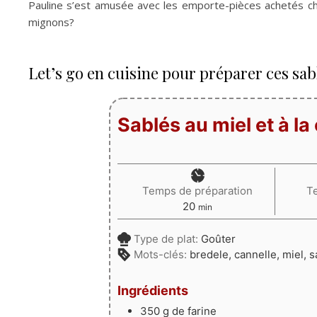
Pauline s’est amusée avec les emporte-pièces achetés ch
mignons?
Let’s go en cuisine pour préparer ces sablé
Sablés au miel et à la
Temps de préparation
T
minutes
20
min
Type de plat:
Goûter
Mots-clés:
bredele, cannelle, miel, 
Ingrédients
350
g
de farine