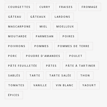
COURGETTES
CURRY
FRAISES
FROMAGE
GÂTEAU
GÂTEAUX
LARDONS
MASCARPONE
MIEL
MOELLEUX
MOUTARDE
PARMESAN
POIRES
POIVRONS
POMMES
POMMES DE TERRE
PORC
POUDRE D'AMANDES
POULET
PÂTE FEUILLETÉE
PÂTES
PÂTE À TARTINER
SABLÉS
TARTE
TARTE SALÉE
THON
TOMATES
VANILLE
VIN BLANC
YAOURT
ÉPICES