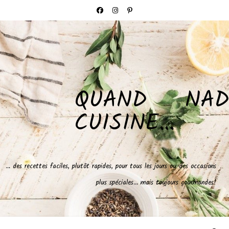
QUAND NAD
CUISINE…
… des recettes faciles, plutôt rapides, pour tous les jours ou des occasions
plus spéciales… mais toujours gourmandes!