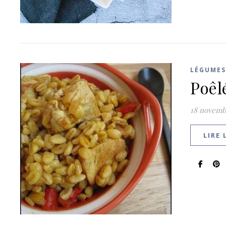
LÉGUMES
Poêl
18 novemb
LIRE 