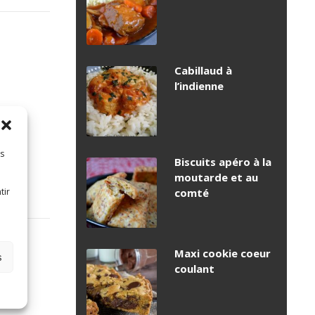
Cabillaud à
l’indienne
es
Biscuits apéro à la
moutarde et au
tir
comté
Maxi cookie coeur
s
coulant