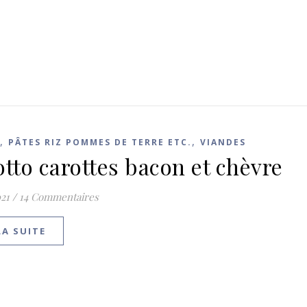
,
,
PÂTES RIZ POMMES DE TERRE ETC.
VIANDES
otto carottes bacon et chèvre
21
/
14 Commentaires
LA SUITE