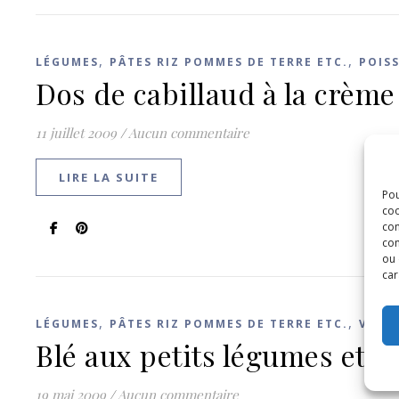
,
,
LÉGUMES
PÂTES RIZ POMMES DE TERRE ETC.
POIS
Dos de cabillaud à la crème 
11 juillet 2009
/
Aucun commentaire
LIRE LA SUITE
Pou
coo
con
com
ou 
car
,
,
LÉGUMES
PÂTES RIZ POMMES DE TERRE ETC.
VIAN
Blé aux petits légumes et c
19 mai 2009
/
Aucun commentaire