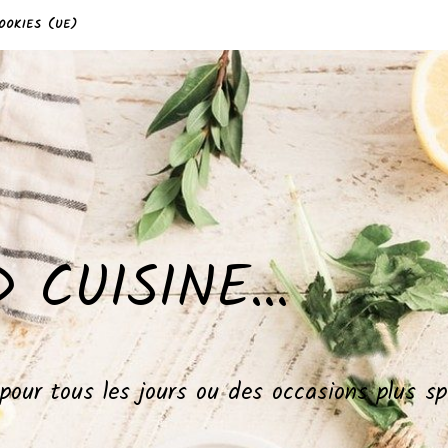
OOKIES (UE)
 CUISINE…
, pour tous les jours ou des occasions plus 