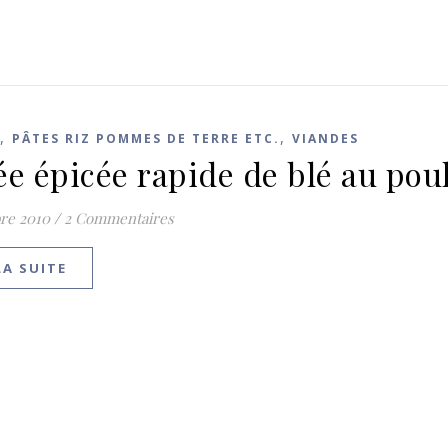
,
,
PÂTES RIZ POMMES DE TERRE ETC.
VIANDES
ée épicée rapide de blé au pou
re 2010
/
2 Commentaires
LA SUITE