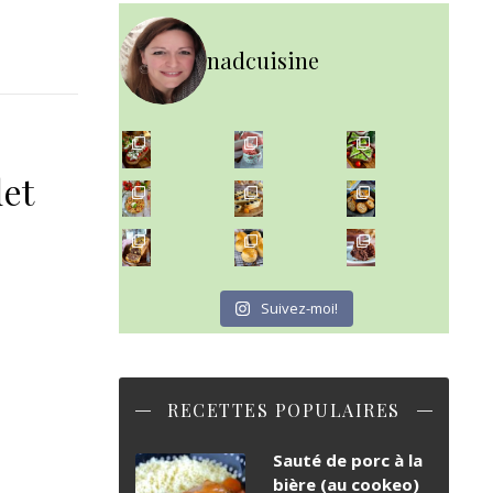
nadcuisine
~ NICE CREAM À LA FRAISE ~
Presque un mois que
let
~ SALADE DE PÂTES AUX DEUX TOMATES THON ET BURRA
~ FINANCIERS MYRTILLES ET CITRON ~
Aujourd'hu
~ BUNS MAISON ~
~ GÂTEAU FONDANT CHOCO NOISETTE ~
Un peu de boulange par ici au
C'est lundi
Suivez-moi!
RECETTES POPULAIRES
Sauté de porc à la
bière (au cookeo)