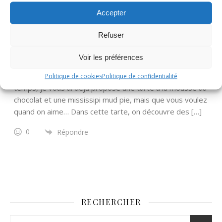
Accepter
Tarte à la mousse au chocolat et aux poires -
Quand Nad cuisine...
Refuser
Voir les préférences
il y a 5 années
[…] au chocolat me direz-vous! C’est vrai que ces derniers
Politique de cookies
Politique de confidentialité
temps, je vous ai déjà proposé une tarte à la mousse au
chocolat et une mississipi mud pie, mais que vous voulez
quand on aime… Dans cette tarte, on découvre des […]
0
Répondre
RECHERCHER