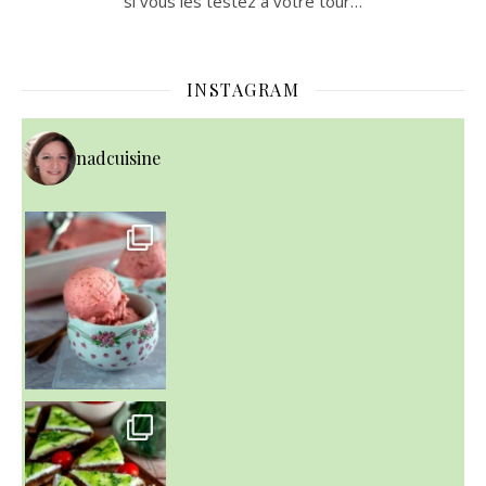
si vous les testez à votre tour…
INSTAGRAM
nadcuisine
~ NICE CREAM À LA FRAISE ~
Presque un mois que