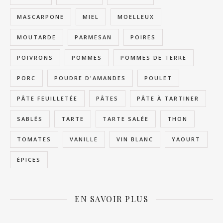
MASCARPONE
MIEL
MOELLEUX
MOUTARDE
PARMESAN
POIRES
POIVRONS
POMMES
POMMES DE TERRE
PORC
POUDRE D'AMANDES
POULET
PÂTE FEUILLETÉE
PÂTES
PÂTE À TARTINER
SABLÉS
TARTE
TARTE SALÉE
THON
TOMATES
VANILLE
VIN BLANC
YAOURT
ÉPICES
EN SAVOIR PLUS