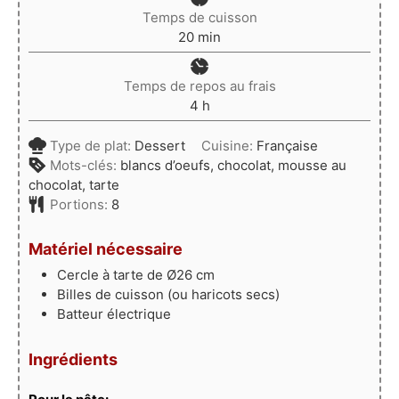
Temps de cuisson
minutes
20
min
Temps de repos au frais
heures
4
h
Type de plat:
Dessert
Cuisine:
Française
Mots-clés:
blancs d’oeufs, chocolat, mousse au
chocolat, tarte
Portions:
8
Matériel nécessaire
Cercle à tarte de Ø26 cm
Billes de cuisson (ou haricots secs)
Batteur électrique
Ingrédients