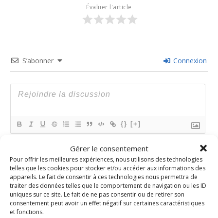
Évaluer l'article
S’abonner
Connexion
{}
[+]
Gérer le consentement
Ce site utilise Akismet pour réduire les indésirables.
En
savoir plus sur la façon dont les données de vos
Pour offrir les meilleures expériences, nous utilisons des technologies
commentaires sont traitées
.
telles que les cookies pour stocker et/ou accéder aux informations des
appareils. Le fait de consentir à ces technologies nous permettra de
traiter des données telles que le comportement de navigation ou les ID
1
COMMENTAIRE
uniques sur ce site. Le fait de ne pas consentir ou de retirer son
consentement peut avoir un effet négatif sur certaines caractéristiques
Le plus ancien
et fonctions.