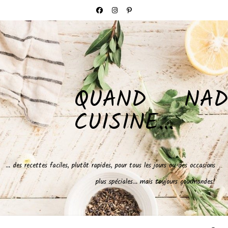
QUAND NAD
CUISINE…
… des recettes faciles, plutôt rapides, pour tous les jours ou des occasions
plus spéciales… mais toujours gourmandes!