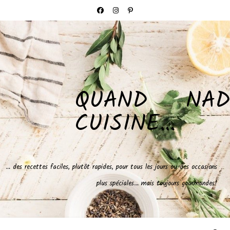
QUAND NAD
CUISINE…
… des recettes faciles, plutôt rapides, pour tous les jours ou des occasions
plus spéciales… mais toujours gourmandes!