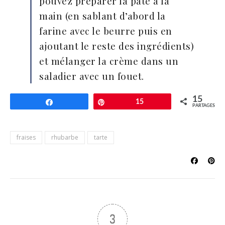
pouvez préparer la pâte à la
main (en sablant d’abord la
farine avec le beurre puis en
ajoutant le reste des ingrédients)
et mélanger la crème dans un
saladier avec un fouet.
15
Partagez
Épingle
15
PARTAGES
fraises
rhubarbe
tarte
3