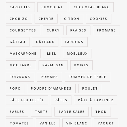
CAROTTES
CHOCOLAT
CHOCOLAT BLANC
CHORIZO
CHÈVRE
CITRON
COOKIES
COURGETTES
CURRY
FRAISES
FROMAGE
GÂTEAU
GÂTEAUX
LARDONS
MASCARPONE
MIEL
MOELLEUX
MOUTARDE
PARMESAN
POIRES
POIVRONS
POMMES
POMMES DE TERRE
PORC
POUDRE D'AMANDES
POULET
PÂTE FEUILLETÉE
PÂTES
PÂTE À TARTINER
SABLÉS
TARTE
TARTE SALÉE
THON
TOMATES
VANILLE
VIN BLANC
YAOURT