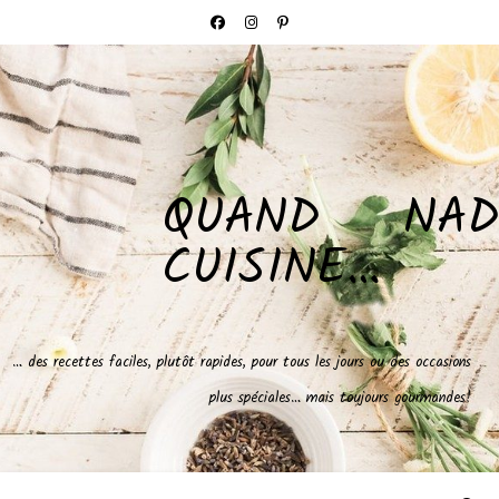
QUAND NAD
CUISINE…
… des recettes faciles, plutôt rapides, pour tous les jours ou des occasions
plus spéciales… mais toujours gourmandes!