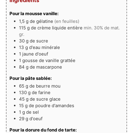
Ingrédients
Pour la mousse vanille:
1,5
g
de gélatine
(en feuilles)
115
g
de crème liquide entière
min. 30% de mat.
gr.
30
g
de sucre
13
g
d'eau minérale
1
jaune
d'oeuf
1
gousse
de vanille grattée
84
g
de mascarpone
Pour la pâte sablée:
65
g
de beurre mou
130
g
de farine
45
g
de sucre glace
15
g
de poudre d'amandes
1
g
de sel
29
g
d'oeuf
Pour la dorure du fond de tarte: