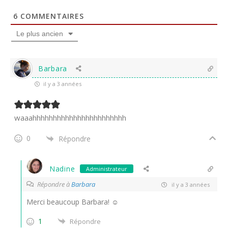
6
COMMENTAIRES
Le plus ancien
Barbara
il y a 3 années
waaahhhhhhhhhhhhhhhhhhhhhhh
0
Répondre
Nadine
Administrateur
Répondre à
Barbara
il y a 3 années
Merci beaucoup Barbara! ☺
1
Répondre