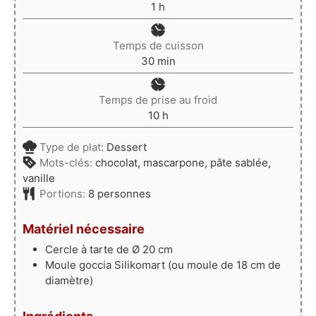
heure
1
h
Temps de cuisson
minutes
30
min
Temps de prise au froid
heures
10
h
Type de plat:
Dessert
Mots-clés:
chocolat, mascarpone, pâte sablée,
vanille
Portions:
8
personnes
Matériel nécessaire
Cercle à tarte de Ø 20 cm
Moule goccia Silikomart
(ou moule de 18 cm de
diamètre)