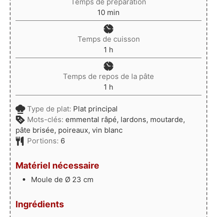
Temps de préparation
minutes
10
min
Temps de cuisson
heure
1
h
Temps de repos de la pâte
heure
1
h
Type de plat:
Plat principal
Mots-clés:
emmental râpé, lardons, moutarde,
pâte brisée, poireaux, vin blanc
Portions:
6
Matériel nécessaire
Moule de Ø 23 cm
Ingrédients