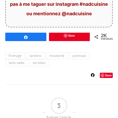
pas à me taguer sur instagram #nadcuisine
ou mentionnez @nadcuisine
Save
2K
Partagez
PARTAGES
fromage
lardons
moutarde
poireaux
tarte salée
vin blanc
Save
5
Évaluer l'article