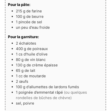
Pour la pâte:
215
g
de farine
100
g
de beurre
1
pincée de sel
un peu d'eau froide
Pour la garniture:
2
échalotes
400
g
de poireaux
1
cs d'huile d'olive
80
g
de vin blanc
130
g
de crème épaisse
65
g
de lait
1
cc de moutarde
2
œufs
100
g
d'allumettes de lardons fumés
1
poignée d’emmental râpé
(ou quelques
rondelles de bûches de chèvre)
sel, poivre