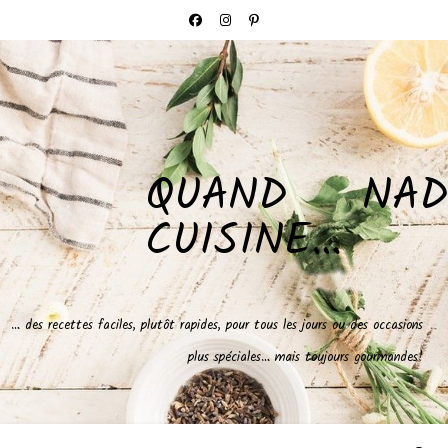
QUAND NAD
CUISINE…
… des recettes faciles, plutôt rapides, pour tous les jours ou des occasions
plus spéciales… mais toujours gourmandes!