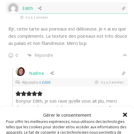
Edith
il y a 2 années
Bjr, cette tarte aux poireaux est délicieuse. Je n ai eu que
des compliments. La texture des poireaux est très douce
au palais et non filandreuse. Merci bcp
0
Répondre
Nadine
Répondre à
Edith
il y a 2 années
Bonjour Edith, je suis ravie qu’elle vous ait plu, merci
d’avoir pris le temps de laisser un commentaire. Bon
dimanche !
Gérer le consentement
Pour offrir les meilleures expériences, nous utilisons des technologies
0
Répondre
telles que les cookies pour stocker et/ou accéder aux informations des
appareils. Le fait de consentir à ces technologies nous permettra de