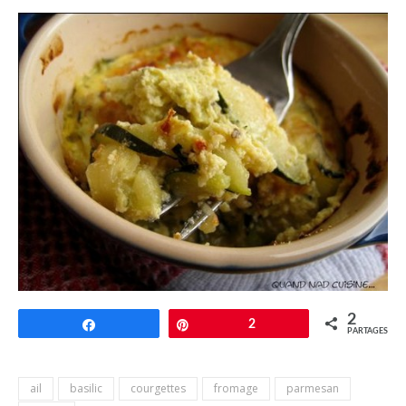
2
Partagez
Épingle
2
PARTAGES
ail
basilic
courgettes
fromage
parmesan