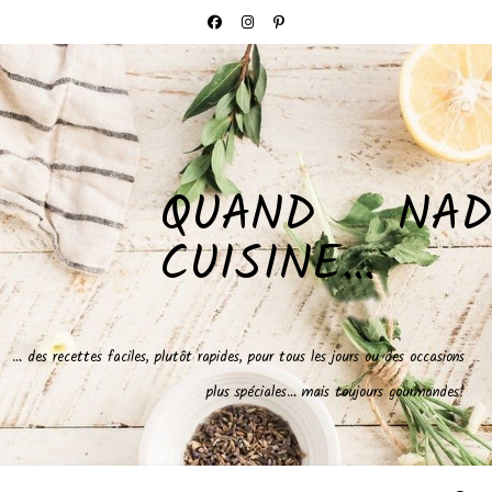
QUAND NAD
CUISINE…
… des recettes faciles, plutôt rapides, pour tous les jours ou des occasions
plus spéciales… mais toujours gourmandes!