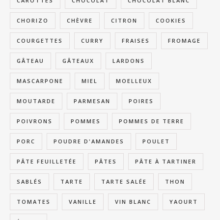
CAROTTES
CHOCOLAT
CHOCOLAT BLANC
CHORIZO
CHÈVRE
CITRON
COOKIES
COURGETTES
CURRY
FRAISES
FROMAGE
GÂTEAU
GÂTEAUX
LARDONS
MASCARPONE
MIEL
MOELLEUX
MOUTARDE
PARMESAN
POIRES
POIVRONS
POMMES
POMMES DE TERRE
PORC
POUDRE D'AMANDES
POULET
PÂTE FEUILLETÉE
PÂTES
PÂTE À TARTINER
SABLÉS
TARTE
TARTE SALÉE
THON
TOMATES
VANILLE
VIN BLANC
YAOURT