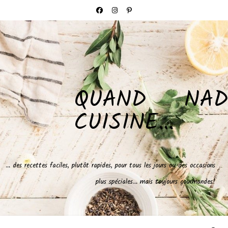
QUAND NAD
CUISINE…
… des recettes faciles, plutôt rapides, pour tous les jours ou des occasions
plus spéciales… mais toujours gourmandes!