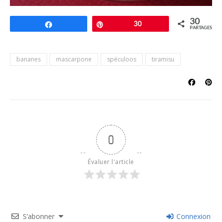
30
Partagez
Épingle
30
PARTAGES
bananes
mascarpone
spéculoos
tiramisu
0
Évaluer l'article
S’abonner
Connexion