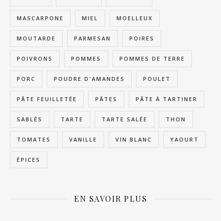
MASCARPONE
MIEL
MOELLEUX
MOUTARDE
PARMESAN
POIRES
POIVRONS
POMMES
POMMES DE TERRE
PORC
POUDRE D'AMANDES
POULET
PÂTE FEUILLETÉE
PÂTES
PÂTE À TARTINER
SABLÉS
TARTE
TARTE SALÉE
THON
TOMATES
VANILLE
VIN BLANC
YAOURT
ÉPICES
EN SAVOIR PLUS