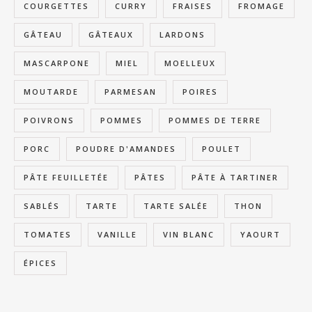
COURGETTES
CURRY
FRAISES
FROMAGE
GÂTEAU
GÂTEAUX
LARDONS
MASCARPONE
MIEL
MOELLEUX
MOUTARDE
PARMESAN
POIRES
POIVRONS
POMMES
POMMES DE TERRE
PORC
POUDRE D'AMANDES
POULET
PÂTE FEUILLETÉE
PÂTES
PÂTE À TARTINER
SABLÉS
TARTE
TARTE SALÉE
THON
TOMATES
VANILLE
VIN BLANC
YAOURT
ÉPICES