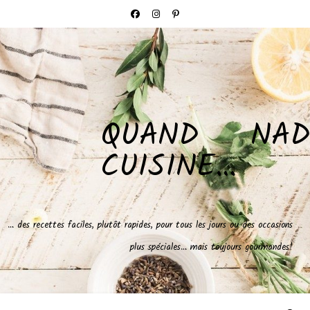
QUAND NAD
CUISINE…
… des recettes faciles, plutôt rapides, pour tous les jours ou des occasions
plus spéciales… mais toujours gourmandes!