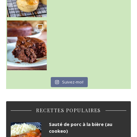
~ GÂTEAU FONDANT CHOCO NOISETTE ~
C'est lundi
Suivez-moi!
RECETTES POPULAIRES
Sauté de porc à la bière (au
cookeo)