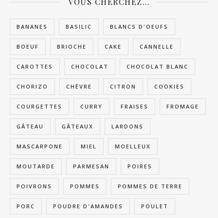
VOUS CHERCHEZ…
BANANES
BASILIC
BLANCS D'OEUFS
BOEUF
BRIOCHE
CAKE
CANNELLE
CAROTTES
CHOCOLAT
CHOCOLAT BLANC
CHORIZO
CHÈVRE
CITRON
COOKIES
COURGETTES
CURRY
FRAISES
FROMAGE
GÂTEAU
GÂTEAUX
LARDONS
MASCARPONE
MIEL
MOELLEUX
MOUTARDE
PARMESAN
POIRES
POIVRONS
POMMES
POMMES DE TERRE
PORC
POUDRE D'AMANDES
POULET