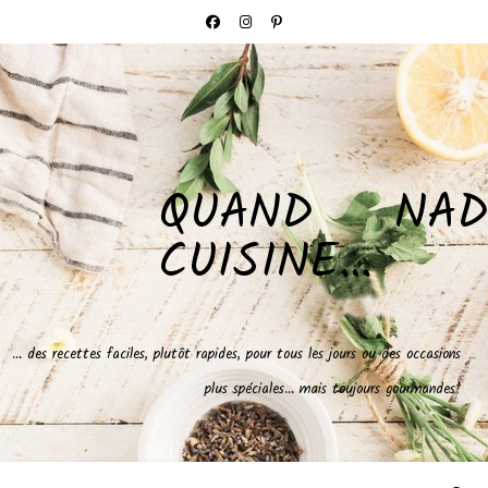
QUAND NAD
CUISINE…
… des recettes faciles, plutôt rapides, pour tous les jours ou des occasions
plus spéciales… mais toujours gourmandes!