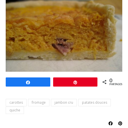
0
Partagez
Épingle
PARTAGES
carottes
fromage
jambon cru
patates douces
quiche