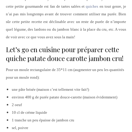
cette petite gourmande est fan de tartes salées et
quiches
en tout genre, je
n’ai pas mis longtemps avant de trouver comment utiliser ma purée. Bien
sûr cette petite recette est déclinable avec un reste de purée de n’importe
quel légume, des lardons ou du jambon blanc à la place du cru, etc. A vous
de voir avec ce que vous avez sous la main!
Let’s go en cuisine pour préparer cette
quiche patate douce carotte jambon cru!
Pour un moule rectangulaire de 35*11 cm (augmenter un peu les quantités
pour un moule rond):
une pâte brisée (maison c’est tellement vite fait!)
environ 400 g de purée patate douce-carotte (maison évidemment)
2 oeuf
10 cl de crème liquide
1 tranche un peu épaisse de jambon cru
sel, poivre