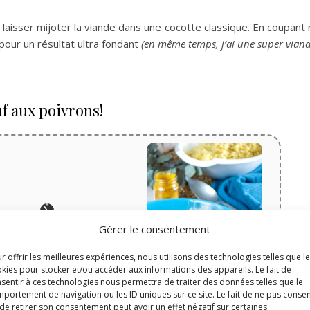
 laisser mijoter la viande dans une cocotte classique. En coupan
pour un résultat ultra fondant
(en même temps, j’ai une super viand
f aux poivrons!
Temps de cuisson
Gérer le consentement
minutes
35
min
r offrir les meilleures expériences, nous utilisons des technologies telles que l
kies pour stocker et/ou accéder aux informations des appareils. Le fait de
sentir à ces technologies nous permettra de traiter des données telles que le
ignons, poivrons rouges
portement de navigation ou les ID uniques sur ce site. Le fait de ne pas consen
de retirer son consentement peut avoir un effet négatif sur certaines