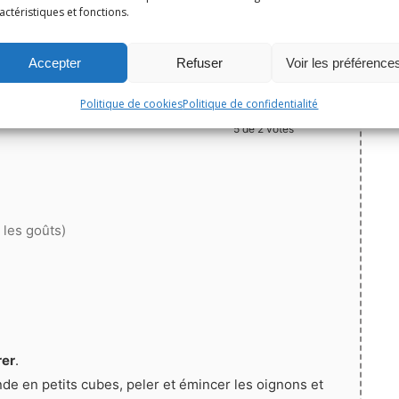
actéristiques et fonctions.
Print
Accepter
Refuser
Voir les préférence
Épingler la recette
Politique de cookies
Politique de confidentialité
5
de
2
votes
 les goûts)
rer
.
de en petits cubes, peler et émincer les oignons et