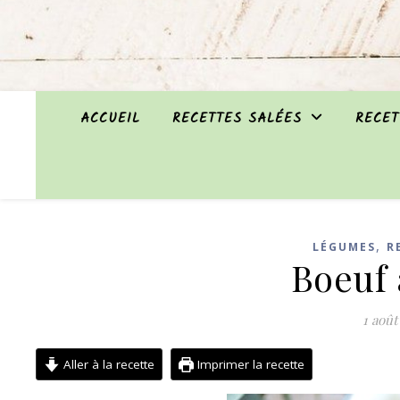
ACCUEIL
RECETTES SALÉES
RECET
,
LÉGUMES
R
Boeuf 
1 août
Aller à la recette
Imprimer la recette