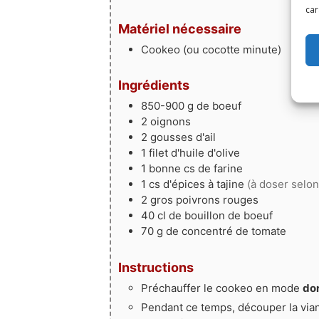
car
Matériel nécessaire
Cookeo
(ou cocotte minute)
Ingrédients
850-900
g
de boeuf
2
oignons
2
gousses
d'ail
1
filet
d'huile d'olive
1
bonne cs
de farine
1
cs
d'épices à tajine
(à doser selon
2
gros
poivrons rouges
40
cl
de bouillon de boeuf
70
g
de concentré de tomate
Instructions
Préchauffer le cookeo en mode
do
Pendant ce temps, découper la vian