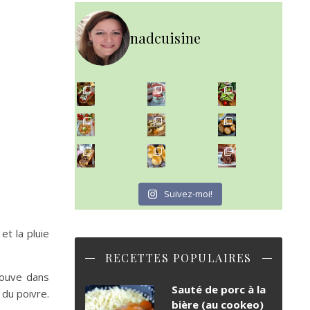
nadcuisine
~ NICE CREAM À LA FRAISE ~
Presque un mois que
~ SALADE DE PÂTES AUX DEUX TOMATES THON ET BURRA
~ FINANCIERS MYRTILLES ET CITRON ~
Aujourd'hu
~ BUNS MAISON ~
~ GÂTEAU FONDANT CHOCO NOISETTE ~
Un peu de boulange par ici au
C'est lundi
Suivez-moi!
et la pluie
RECETTES POPULAIRES
rouve dans
Sauté de porc à la
 du poivre.
bière (au cookeo)