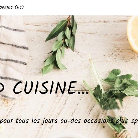
OOKIES (UE)
 CUISINE…
, pour tous les jours ou des occasions plus 