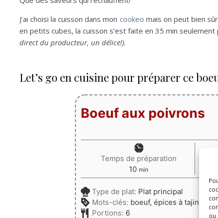
Que des saveurs qui réchauffent!
J’ai choisi la cuisson dans mon
cookeo
mais on peut bien sûr
en petits cubes, la cuisson s’est faite en 35 min seulement 
direct du producteur, un délice!)
.
Let’s go en cuisine pour préparer ce boeu
Boeuf aux poivrons
Temps de préparation
minutes
10
min
Pou
coo
Type de plat:
Plat principal
con
Mots-clés:
boeuf, épices à tajine, o
com
Portions:
6
ou 