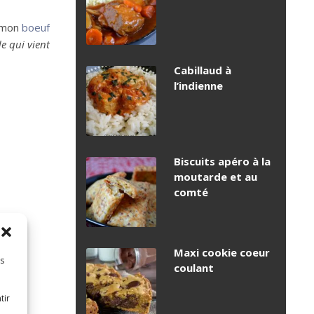
t mon
boeuf
e qui vient
Cabillaud à
l’indienne
Biscuits apéro à la
moutarde et au
comté
Maxi cookie coeur
es
coulant
tir