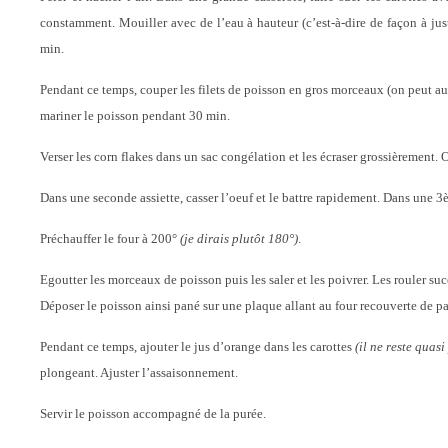
constamment. Mouiller avec de l’eau à hauteur (c’est-à-dire de façon à just
min.
Pendant ce temps, couper les filets de poisson en gros morceaux (on peut aussi 
mariner le poisson pendant 30 min.
Verser les corn flakes dans un sac congélation et les écraser grossièrement. O
Dans une seconde assiette, casser l’oeuf et le battre rapidement. Dans une 3èm
Préchauffer le four à 200°
(je dirais plutôt 180°)
.
Egoutter les morceaux de poisson puis les saler et les poivrer. Les rouler suc
Déposer le poisson ainsi pané sur une plaque allant au four recouverte de pap
Pendant ce temps, ajouter le jus d’orange dans les carottes
(il ne reste quasi
plongeant. Ajuster l’assaisonnement.
Servir le poisson accompagné de la purée.