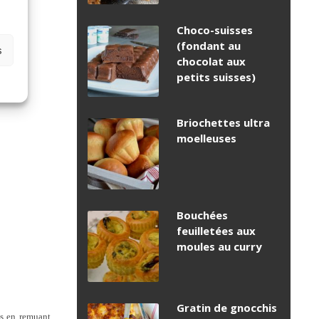
Choco-suisses
(fondant au
s
chocolat aux
petits suisses)
Briochettes ultra
moelleuses
Bouchées
feuilletées aux
moules au curry
Gratin de gnocchis
es en remuant