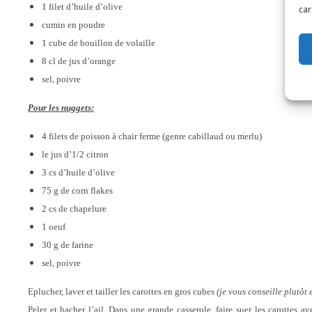
1 filet d’huile d’olive
car
cumin en poudre
1 cube de bouillon de volaille
8 cl de jus d’orange
sel, poivre
Pour les nuggets:
4 filets de poisson à chair ferme (genre cabillaud ou merlu)
le jus d’1/2 citron
3 cs d’huile d’olive
75 g de corn flakes
2 cs de chapelure
1 oeuf
30 g de farine
sel, poivre
Eplucher, laver et tailler les carottes en gros cubes
(je vous conseille plutôt 
Peler et hacher l’ail. Dans une grande casserole, faire suer les carottes 