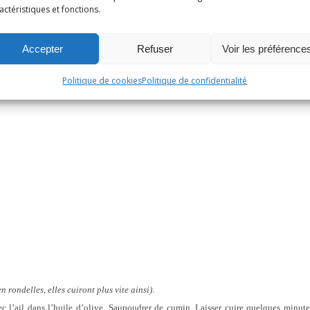
actéristiques et fonctions.
Accepter
Refuser
Voir les préférence
Politique de cookies
Politique de confidentialité
en rondelles, elles cuiront plus vite ainsi)
.
avec l’ail dans l’huile d’olive. Saupoudrer de cumin. Laisser cuire quelques minut