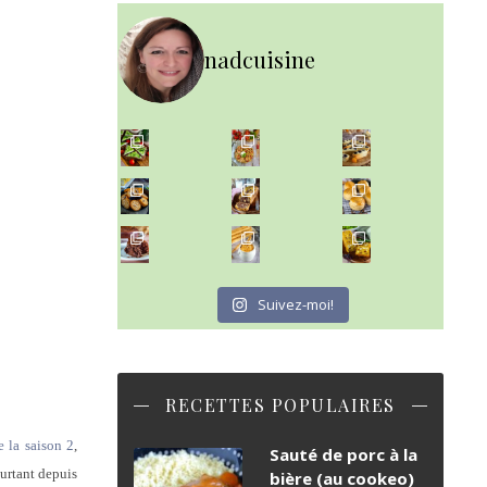
nadcuisine
~ SALADE DE PÂTES AUX DEUX TOMATES THON ET BURRA
~ FINANCIERS MYRTILLES ET CITRON ~
Aujourd'hu
~ BUNS MAISON ~
Un peu de boulange par ici au
~ GÂTEAU FONDANT CHOCO NOISETTE ~
C'est lundi
Suivez-moi!
RECETTES POPULAIRES
e la saison 2
,
Sauté de porc à la
ourtant depuis
bière (au cookeo)