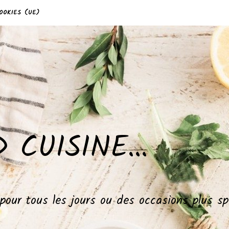
OOKIES (UE)
 CUISINE…
, pour tous les jours ou des occasions plus 