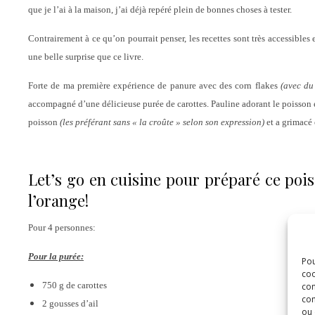
que je l’ai à la maison, j’ai déjà repéré plein de bonnes choses à tester.
Contrairement à ce qu’on pourrait penser, les recettes sont très accessibles 
une belle surprise que ce livre.
Forte de ma première expérience de panure avec des corn flakes
(avec du
accompagné d’une délicieuse purée de carottes. Pauline adorant le poisson et
poisson
(les préférant sans « la croûte » selon son expression)
et a grimacé 
Let’s go en cuisine pour préparé ce pois
l’orange!
Pour 4 personnes:
Pour la purée:
Pou
coo
750 g de carottes
con
com
2 gousses d’ail
ou 