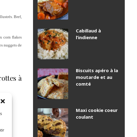
lustrés. Bref,
Cabillaud à
l’indienne
ux corn flakes
les nuggets de
Biscuits apéro à la
rottes à
moutarde et au
comté
Maxi cookie coeur
es
coulant
tir