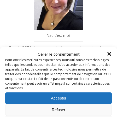
Nad c’est moi!
Depuis 2006, je vous reçois dans ma cuisine et partage
avec vous mes recettes gourmandes du quotidien.
Gérer le consentement
N’hésitez pas à me laisser un petit commentaire
Pour offrir les meilleures expériences, nous utilisons des technologies
telles que les cookies pour stocker et/ou accéder aux informations des
si vous les testez à votre tour…
appareils. Le fait de consentir à ces technologies nous permettra de
traiter des données telles que le comportement de navigation ou les ID
uniques sur ce site. Le fait de ne pas consentir ou de retirer son
consentement peut avoir un effet négatif sur certaines caractéristiques
INSTAGRAM
et fonctions.
Accepter
nadcuisine
Refuser