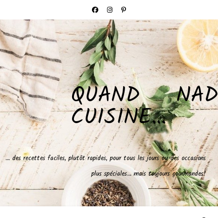
QUAND NAD
CUISINE…
… des recettes faciles, plutôt rapides, pour tous les jours ou des occasions
plus spéciales… mais toujours gourmandes!