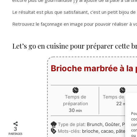
encore plus de gourmandise j’y ai ajouté de la pâte à tartin
Le résultat est plus que satisfaisant, c’est un petit bijou de
Retrouvez le façonnage en image pour pouvoir réaliser à v
Let’s go en cuisine pour préparer cette br
Brioche marbrée à la p
Temps de
Temps de cuis
minute
préparation
22
min
minutes
30
min
Pou
coo
Type de plat:
Brunch, Goûter, Petit 
con
3
com
Mots-clés:
brioche, cacao, pâte à tar
PARTAGES
ou 