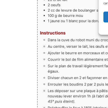
car
2
oeufs
2
cc de levure de boulanger sèche
100
g
de beurre mou
1 jaune ou 1 blanc pour la dorure +
Instructions
Dans la cuve du robot muni du croche
Au centre, verser le lait, les œufs et
Ajouter le beurre en morceaux et c
Couvrir le bol de film alimentaire 
Sur le plan de travail légèrement f
égaux.
Diviser chacun en 2 et façonner en
Enrouler les boudins 2 par 2 puis 
Les déposer sur une plaque à pâti
nouveau lever environ 1h
(à l'abri
45° puis éteint).
Préchauffer le four à 180°
(chaleur 