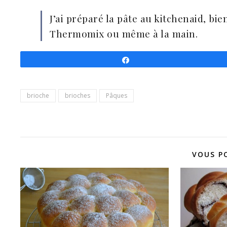
J’ai préparé la pâte au kitchenaid, bi
Thermomix ou même à la main.
Partagez
brioche
brioches
Pâques
VOUS P