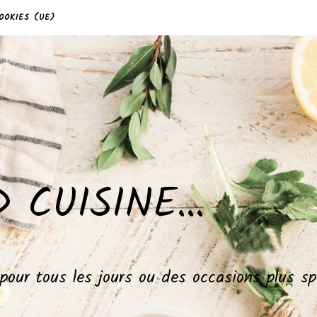
OOKIES (UE)
 CUISINE…
, pour tous les jours ou des occasions plus 