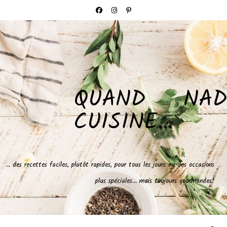
QUAND NAD
CUISINE…
… des recettes faciles, plutôt rapides, pour tous les jours ou des occasions
plus spéciales… mais toujours gourmandes!