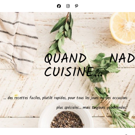
QUAND NAD
CUISINE…
… des recettes faciles, plutôt rapides, pour tous les jours ou des occasions
plus spéciales… mais toujours gourmandes!