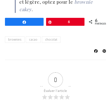
et légère, optez pour le
brownie
cakey
.
6
Partagez
Épingle
6
PARTAGES
brownies
cacao
chocolat
0
Évaluer l'article