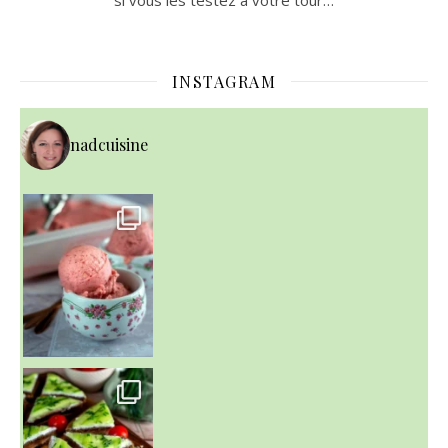
INSTAGRAM
nadcuisine
~ NICE CREAM À LA FRAISE ~
Presque un mois que