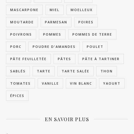
MASCARPONE
MIEL
MOELLEUX
MOUTARDE
PARMESAN
POIRES
POIVRONS
POMMES
POMMES DE TERRE
PORC
POUDRE D'AMANDES
POULET
PÂTE FEUILLETÉE
PÂTES
PÂTE À TARTINER
SABLÉS
TARTE
TARTE SALÉE
THON
TOMATES
VANILLE
VIN BLANC
YAOURT
ÉPICES
EN SAVOIR PLUS