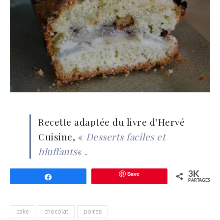
Recette adaptée du livre d’Hervé
Cuisine, «
Desserts faciles et
bluffants
« .
Save
3K
Partagez
PARTAGES
cake
chocolat
poires