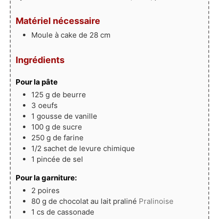
Matériel nécessaire
Moule à cake de 28 cm
Ingrédients
Pour la pâte
125
g
de beurre
3
oeufs
1
gousse
de vanille
100
g
de sucre
250
g
de farine
1/2
sachet de levure chimique
1
pincée de sel
Pour la garniture:
2
poires
80
g
de chocolat au lait praliné
Pralinoise
1
cs de cassonade