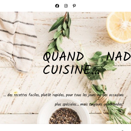
QUAND NAD
CUISINE…
… des recettes faciles, plutôt rapides, pour tous les jours ou des occasions
plus spéciales… mais toujours gourmandes!