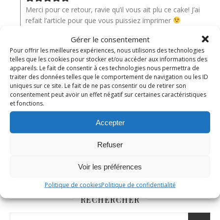
Merci pour ce retour, ravie qu’il vous ait plu ce cake! J’ai
refait l’article pour que vous puissiez imprimer
Bonne soirée!
Gérer le consentement
0
Répondre
Pour offrir les meilleures expériences, nous utilisons des technologies
telles que les cookies pour stocker et/ou accéder aux informations des
appareils. Le fait de consentir à ces technologies nous permettra de
Mamoune95
traiter des données telles que le comportement de navigation ou les ID
uniques sur ce site. Le fait de ne pas consentir ou de retirer son
Répondre à
Nadine
il y a 2 années
consentement peut avoir un effet négatif sur certaines caractéristiques
et fonctions.
Merci beaucoup
Accepter
0
Répondre
Refuser
Voir les préférences
Politique de cookies
Politique de confidentialité
RECHERCHER