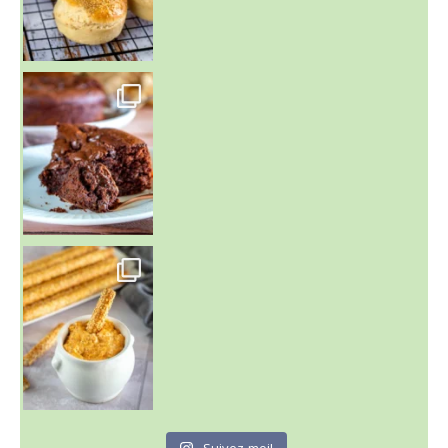
~ GÂTEAU FONDANT CHOCO NOISETTE ~
C'est lundi
Suivez-moi!