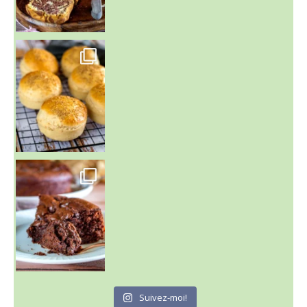
~ BUNS MAISON ~
Un peu de boulange par ici au
~ GÂTEAU FONDANT CHOCO NOISETTE ~
C'est lundi
Suivez-moi!