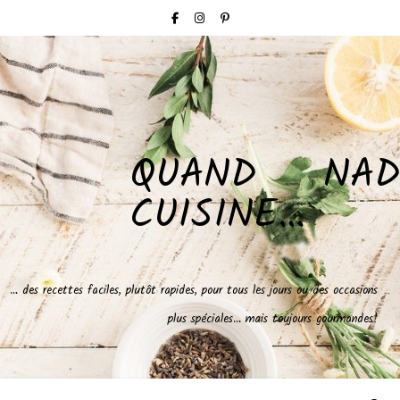
QUAND NAD
CUISINE…
… des recettes faciles, plutôt rapides, pour tous les jours ou des occasions
plus spéciales… mais toujours gourmandes!