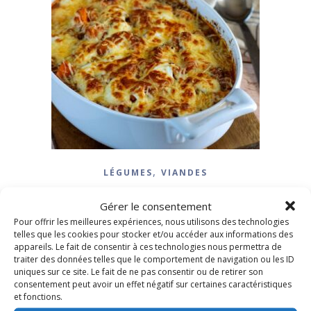
,
LÉGUMES
VIANDES
Gratin de patates douces
Gérer le consentement
au boeuf
Pour offrir les meilleures expériences, nous utilisons des technologies
telles que les cookies pour stocker et/ou accéder aux informations des
appareils. Le fait de consentir à ces technologies nous permettra de
8 janvier 2026
/
12 Commentaires
traiter des données telles que le comportement de navigation ou les ID
uniques sur ce site. Le fait de ne pas consentir ou de retirer son
consentement peut avoir un effet négatif sur certaines caractéristiques
LIRE LA SUITE
et fonctions.