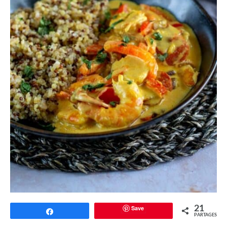
Save
21
Partagez
PARTAGES