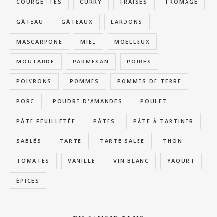
COURGETTES
CURRY
FRAISES
FROMAGE
GÂTEAU
GÂTEAUX
LARDONS
MASCARPONE
MIEL
MOELLEUX
MOUTARDE
PARMESAN
POIRES
POIVRONS
POMMES
POMMES DE TERRE
PORC
POUDRE D'AMANDES
POULET
PÂTE FEUILLETÉE
PÂTES
PÂTE À TARTINER
SABLÉS
TARTE
TARTE SALÉE
THON
TOMATES
VANILLE
VIN BLANC
YAOURT
ÉPICES