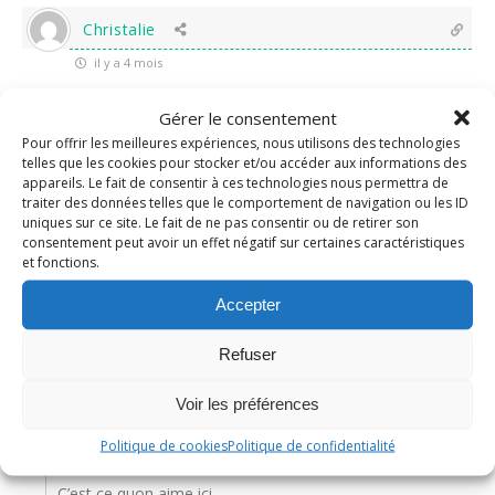
Christalie
il y a 4 mois
Gérer le consentement
Le plus long est de décortiquer les crevettes !! lol bisous
Pour offrir les meilleures expériences, nous utilisons des technologies
telles que les cookies pour stocker et/ou accéder aux informations des
0
Répondre
appareils. Le fait de consentir à ces technologies nous permettra de
traiter des données telles que le comportement de navigation ou les ID
uniques sur ce site. Le fait de ne pas consentir ou de retirer son
consentement peut avoir un effet négatif sur certaines caractéristiques
Nadine
Administrateur
et fonctions.
Répondre à
Christalie
il y a 4 mois
Accepter
Tout à fait!
Refuser
0
Répondre
Voir les préférences
Barbara
Politique de cookies
Politique de confidentialité
Répondre à
Nadine
il y a 4 mois
C’est ce quon aime ici.