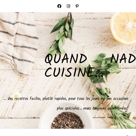
QUAND NAD
CUISINE…
… des recettes faciles, plutôt rapides, pour tous les jours ou des occasions
plus spéciales… mais toujours gourmandes!