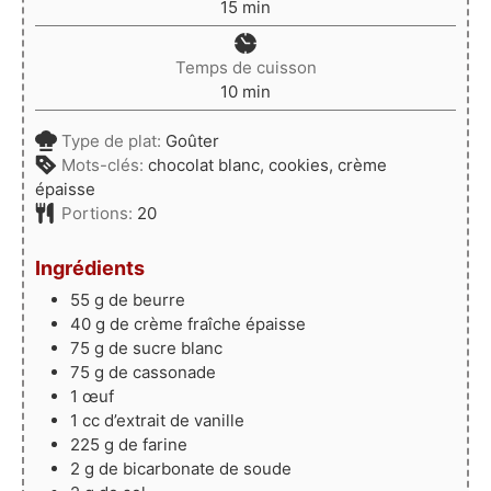
minutes
15
min
Temps de cuisson
minutes
10
min
Type de plat:
Goûter
Mots-clés:
chocolat blanc, cookies, crème
épaisse
Portions:
20
Ingrédients
55
g
de beurre
40
g
de crème fraîche épaisse
75
g
de sucre blanc
75
g
de cassonade
1
œuf
1
cc d’extrait de vanille
225
g
de farine
2
g
de bicarbonate de soude