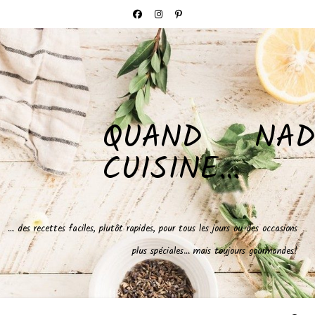
QUAND NAD
CUISINE…
… des recettes faciles, plutôt rapides, pour tous les jours ou des occasions
plus spéciales… mais toujours gourmandes!