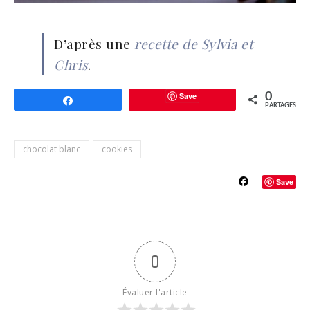
D’après une
recette de Sylvia et
Chris
.
Save
0
Partagez
PARTAGES
chocolat blanc
cookies
Save
0
Évaluer l'article