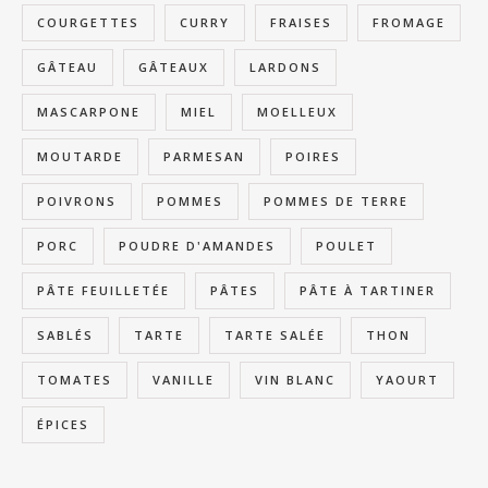
COURGETTES
CURRY
FRAISES
FROMAGE
GÂTEAU
GÂTEAUX
LARDONS
MASCARPONE
MIEL
MOELLEUX
MOUTARDE
PARMESAN
POIRES
POIVRONS
POMMES
POMMES DE TERRE
PORC
POUDRE D'AMANDES
POULET
PÂTE FEUILLETÉE
PÂTES
PÂTE À TARTINER
SABLÉS
TARTE
TARTE SALÉE
THON
TOMATES
VANILLE
VIN BLANC
YAOURT
ÉPICES