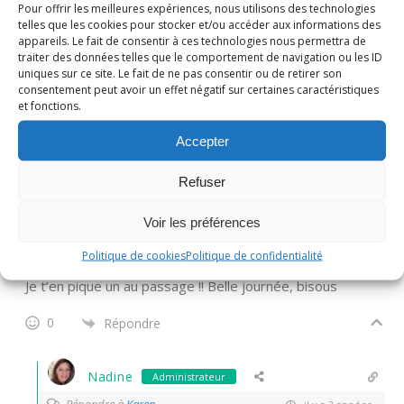
Pour offrir les meilleures expériences, nous utilisons des technologies
0
Répondre
telles que les cookies pour stocker et/ou accéder aux informations des
appareils. Le fait de consentir à ces technologies nous permettra de
traiter des données telles que le comportement de navigation ou les ID
uniques sur ce site. Le fait de ne pas consentir ou de retirer son
Nadine
Administrateur
consentement peut avoir un effet négatif sur certaines caractéristiques
Répondre à
Yolande
il y a 3 années
et fonctions.
Qui pourrait résister?!
Accepter
0
Répondre
Refuser
Voir les préférences
Karen
il y a 3 années
Politique de cookies
Politique de confidentialité
Je t’en pique un au passage !! Belle journée, bisous
0
Répondre
Nadine
Administrateur