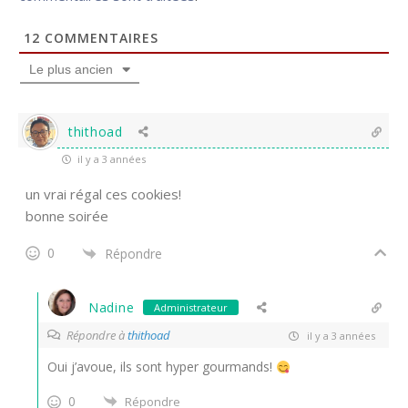
12
COMMENTAIRES
Le plus ancien
thithoad
il y a 3 années
un vrai régal ces cookies!
bonne soirée
0
Répondre
Nadine
Administrateur
Répondre à
thithoad
il y a 3 années
Oui j’avoue, ils sont hyper gourmands!
0
Répondre