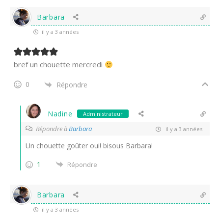
Barbara
il y a 3 années
bref un chouette mercredi
0
Répondre
Nadine
Administrateur
Répondre à
Barbara
il y a 3 années
Un chouette goûter oui! bisous Barbara!
1
Répondre
Barbara
il y a 3 années