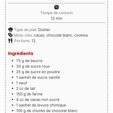
Temps de cuisson
minutes
12
min
Type de plat:
Goûter
Mots-clés:
cacao, chocolat blanc, cookies
Portions:
12
Ingrédients
75
g
de beurre
30
g
de sucre roux
25
g
de sucre en poudre
1
sachet
de sucre vanillé
1
oeuf
2
cc
de lait
150
g
de farine
4
cc
de cacao non sucré
1
sachet
de levure chimique
100
g
de chunks de chocolat blanc