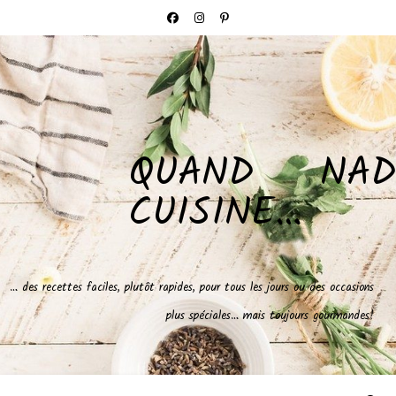
QUAND NAD
CUISINE…
… des recettes faciles, plutôt rapides, pour tous les jours ou des occasions
plus spéciales… mais toujours gourmandes!