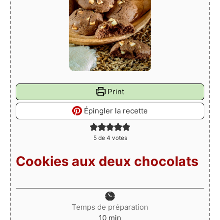
Print
Épingler la recette
5
de
4
votes
Cookies aux deux chocolats
Temps de préparation
minutes
10
min