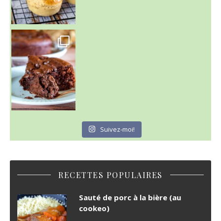
~ GÂTEAU FONDANT CHOCO NOISETTE ~
C'est lundi
Suivez-moi!
RECETTES POPULAIRES
Sauté de porc à la bière (au
cookeo)