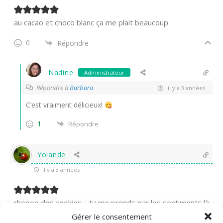
au cacao et choco blanc ça me plait beaucoup
0
Répondre
Nadine
Administrateur
Répondre à
Barbara
il y a 3 années
C’est vraiment délicieux!
1
Répondre
Yolande
il y a 3 années
rhoooo des cookies… tu me prends par les sentiments là..
lol
Gérer le consentement