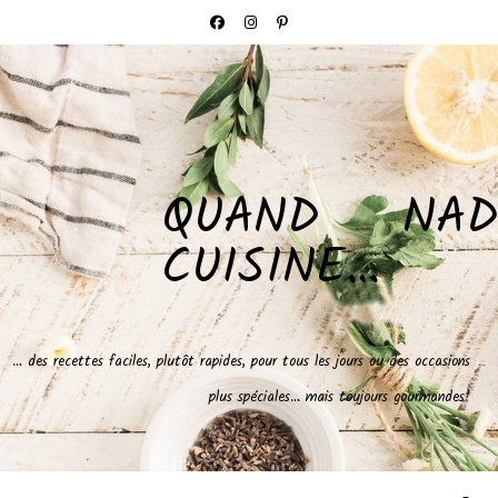
QUAND NAD
CUISINE…
… des recettes faciles, plutôt rapides, pour tous les jours ou des occasions
plus spéciales… mais toujours gourmandes!