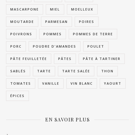
MASCARPONE
MIEL
MOELLEUX
MOUTARDE
PARMESAN
POIRES
POIVRONS
POMMES
POMMES DE TERRE
PORC
POUDRE D'AMANDES
POULET
PÂTE FEUILLETÉE
PÂTES
PÂTE À TARTINER
SABLÉS
TARTE
TARTE SALÉE
THON
TOMATES
VANILLE
VIN BLANC
YAOURT
ÉPICES
EN SAVOIR PLUS