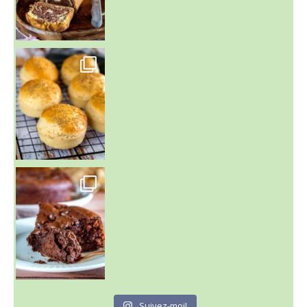
~ BUNS MAISON ~
Un peu de boulange par ici au
~ GÂTEAU FONDANT CHOCO NOISETTE ~
C'est lundi
Suivez-moi!