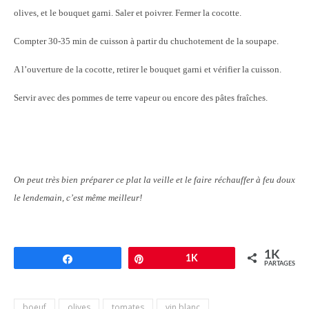
olives, et le bouquet garni. Saler et poivrer. Fermer la cocotte.
Compter 30-35 min de cuisson à partir du chuchotement de la soupape.
A l’ouverture de la cocotte, retirer le bouquet garni et vérifier la cuisson.
Servir avec des pommes de terre vapeur ou encore des pâtes fraîches.
On peut très bien préparer ce plat la veille et le faire réchauffer à feu doux
le lendemain, c’est même meilleur!
1K
Partagez
Épingle
1K
PARTAGES
boeuf
olives
tomates
vin blanc