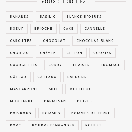
VOUS CHERCHEZ…
BANANES
BASILIC
BLANCS D'OEUFS
BOEUF
BRIOCHE
CAKE
CANNELLE
CAROTTES
CHOCOLAT
CHOCOLAT BLANC
CHORIZO
CHÈVRE
CITRON
COOKIES
COURGETTES
CURRY
FRAISES
FROMAGE
GÂTEAU
GÂTEAUX
LARDONS
MASCARPONE
MIEL
MOELLEUX
MOUTARDE
PARMESAN
POIRES
POIVRONS
POMMES
POMMES DE TERRE
PORC
POUDRE D'AMANDES
POULET