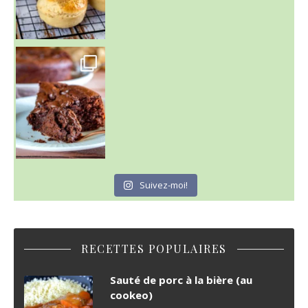
~ GÂTEAU FONDANT CHOCO NOISETTE ~
C'est lundi
Suivez-moi!
RECETTES POPULAIRES
Sauté de porc à la bière (au
cookeo)