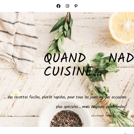
QUAND NAD
CUISINE…
… des recettes faciles, plutôt rapides, pour tous les jours ou des occasions
plus spéciales… mais toujours gourmandes!