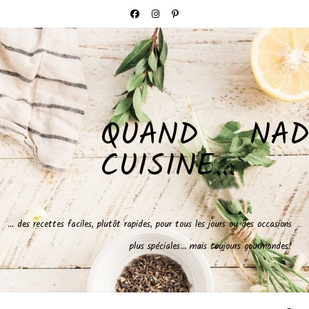
QUAND NAD
CUISINE…
… des recettes faciles, plutôt rapides, pour tous les jours ou des occasions
plus spéciales… mais toujours gourmandes!