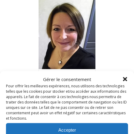
Nad c’est moi!
Gérer le consentement
Pour offrir les meilleures expériences, nous utilisons des technologies
Depuis 2006, je vous reçois dans ma cuisine et partage
telles que les cookies pour stocker et/ou accéder aux informations des
avec vous mes recettes gourmandes du quotidien.
appareils. Le fait de consentir à ces technologies nous permettra de
traiter des données telles que le comportement de navigation ou les ID
N’hésitez pas à me laisser un petit commentaire
uniques sur ce site. Le fait de ne pas consentir ou de retirer son
si vous les testez à votre tour…
consentement peut avoir un effet négatif sur certaines caractéristiques
et fonctions.
Accepter