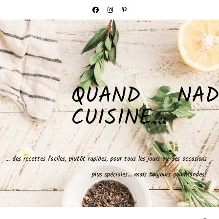
QUAND NAD
CUISINE…
… des recettes faciles, plutôt rapides, pour tous les jours ou des occasions
plus spéciales… mais toujours gourmandes!