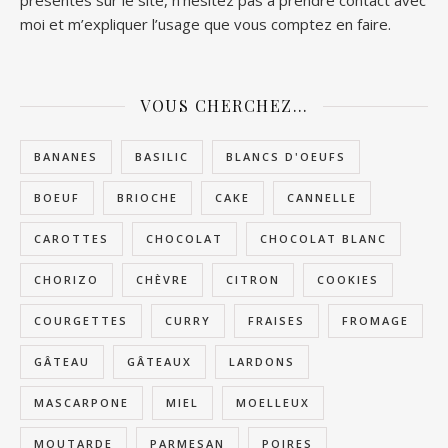
présentes sur le site, n’hésitez pas à prendre contact avec
moi et m’expliquer l’usage que vous comptez en faire.
VOUS CHERCHEZ…
BANANES
BASILIC
BLANCS D'OEUFS
BOEUF
BRIOCHE
CAKE
CANNELLE
CAROTTES
CHOCOLAT
CHOCOLAT BLANC
CHORIZO
CHÈVRE
CITRON
COOKIES
COURGETTES
CURRY
FRAISES
FROMAGE
GÂTEAU
GÂTEAUX
LARDONS
MASCARPONE
MIEL
MOELLEUX
MOUTARDE
PARMESAN
POIRES