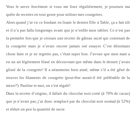
Vous le savez forcément si vous me lisez régulièrement, je poursuis ma
quête de recettes en tout genre pour utiliser mes courgettes.
Alors quand j’ai vu ce fondant en lisant le dernier Elle à Table, ça a fait tilt
et il n’a pas fallu longtemps avant que je n’enfile mon tablier. Ce n’est pas
la première fois que je croisais une recette de gâteau sucré qui contenait de
la courgette mais je n’avais encore jamais osé essayer. C’est désormais
chose faite et je ne regrette pas, c’était super bon. J’avoue que mon mari a
eu un air légèrement blasé en découvrant que même dans le dessert j’avais
glissé de la courgette! Il a néanmoins bien aimé, même s’il a été gêné de
trouver les filaments de courgette (peut-être aurait-il été préférable de la
mixer?). Pauline et moi, on s’est régalé!
Dans la recette d’origine, il fallait du chocolat noir corsé (à 70% de cacao)
que je n’avais pas, j’ai donc remplacé par du chocolat noir normal (à 52%)
et réduit un peu la quantité de sucre.