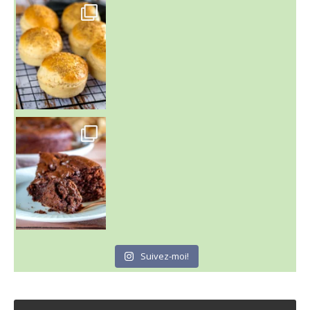
~ BUNS MAISON ~
Un peu de boulange par ici au
~ GÂTEAU FONDANT CHOCO NOISETTE ~
C'est lundi
Suivez-moi!