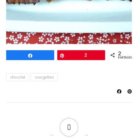
2
Partagez
Épingle
2
PARTAGES
chocolat
courgettes
0